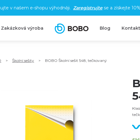
ujte v našem e-shopu výhodněji.
Zaregistrujte
se a získejte
10%
Zakázková výroba
Blog
Kontak
O
>
Školní sešity
>
BOBO Školní sešit 548, tečkovaný
B
5
Klas
teč