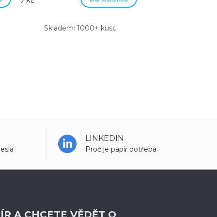
7 Kč
7 Kč
Skladem: 1000+ kusů
Skladem: 100
LINKEDIN
esla
Proč je papír potřeba
ÍR A CHCETE VĚDĚT O