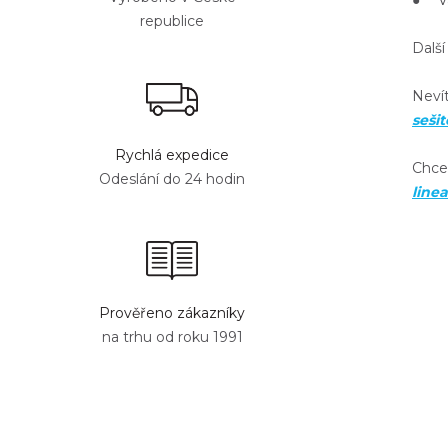
● Va
republice
Další
Nevít
seši
Rychlá expedice
Chce
Odeslání do 24 hodin
line
Prověřeno zákazníky
na trhu od roku 1991