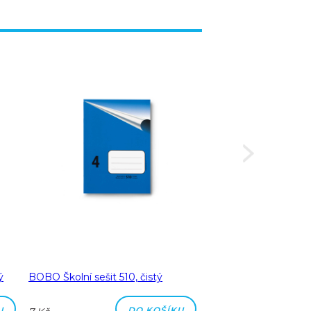
ý
BOBO Školní sešit 510, čistý
BOBO Školní sešit 51
čtverečkovaný
U
DO KOŠÍKU