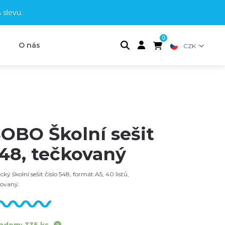
 slevu
.
0
t
O nás
CZK
OBO Školní sešit
48, tečkovaný
ický školní sešit číslo 548, formát A5, 40 listů,
kovaný.