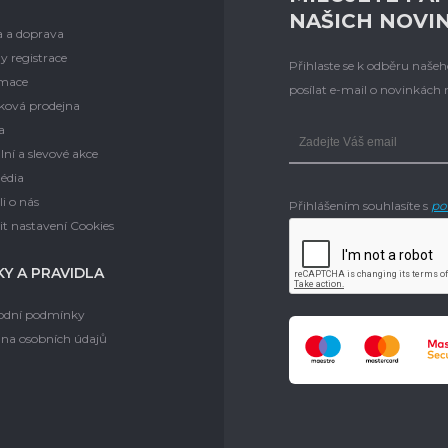
NAŠICH NOVI
a a doprava
y registrace
Přihlaste se k odběru naš
mace
posílat e-mail o novinkách
ková prodejna
a
lní a slevové akce
édia
i o nás
Přihlášením souhlasíte s
po
t nastavení Cookies
Y A PRAVIDLA
dní podmínky
na osobních údajů