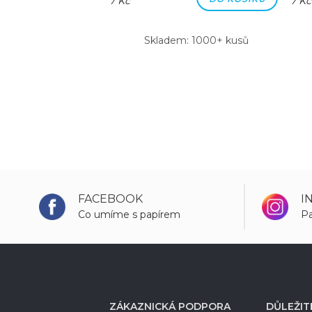
7 Kč
7 Kč
m: 1000+ kusů
Skladem: 1000+ kusů
FACEBOOK
I
Co umíme s papírem
Pa
ZÁKAZNICKÁ PODPORA
DŮLEŽIT