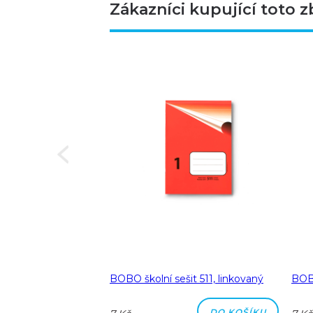
Zákazníci kupující toto z
Next
a A5 linka 8 mm
BOBO školní sešit 511, linkovaný
BOBO
DO KOŠÍKU
DO KOŠÍKU