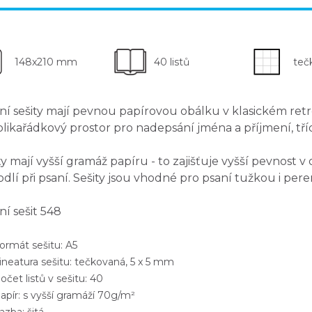
148x210 mm
40 listů
teč
ní sešity mají
pevnou papírovou obálku
v klasickém retr
olikařádkový
prostor pro nadepsání jména a příjmení
, t
ty mají
vyšší gramáž papíru
- to zajišťuje vyšší pevnost v
dlí při psaní. Sešity jsou
vhodné pro psaní tužkou i per
ní sešit 548
rmát sešitu: A5
neatura sešitu: tečkovaná, 5 x 5 mm
et listů v sešitu: 40
pír: s vyšší gramáží 70g/m²