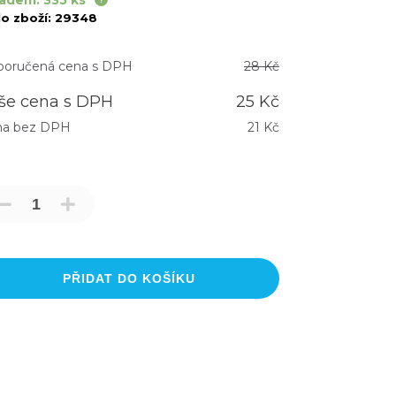
adem: 335 ks
lo zboží:
29348
oručená cena s DPH
28 Kč
še cena s DPH
25 Kč
na bez DPH
21 Kč
PŘIDAT DO KOŠÍKU