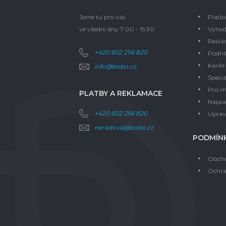
Jsme tu pro vás
Platb
ve všední dny 7:00 - 15:30
Výhod
Rekla
+420 602 256 820
Podni
Kariér
info@bobo.cz
Speciá
Pro m
PLATBY A REKLAMACE
Napsal
+420 602 256 820
Upravi
neradova@bobo.cz
PODMÍNK
Obcho
Ochra