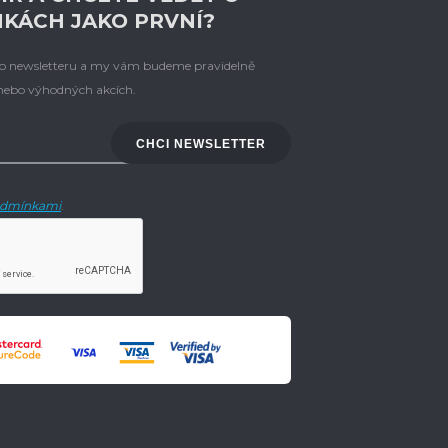
NKÁCH JAKO PRVNÍ?
eho newsletteru a my vám budeme pravidelně
 nebo výhodných akcích.
CHCI NEWSLETTER
dmínkami
.