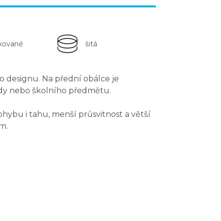
kované
šitá
o designu. Na přední obálce je
řídy nebo školního předmětu.
 ohybu i tahu, menší průsvitnost a větší
em
.