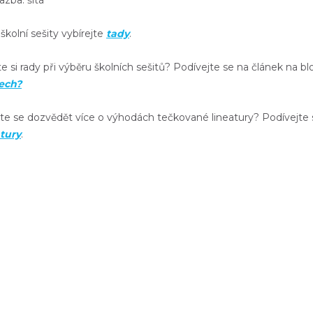
zba: šitá
 školní sešity vybírejte
tady
.
e si rady při výběru školních sešitů? Podívejte se na článek na b
tech?
te se dozvědět více o výhodách tečkované lineatury? Podívejte 
atury
.