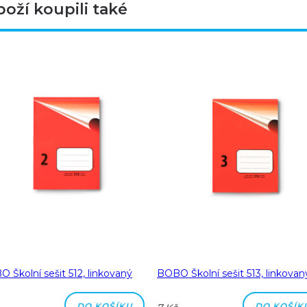
boží koupili také
 Školní sešit 512, linkovaný
BOBO Školní sešit 513, linkovan
DO KOŠÍKU
DO KOŠÍK