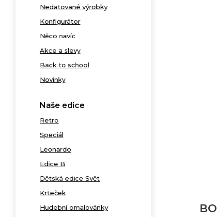
Nedatované výrobky
Konfigurátor
Něco navíc
Akce a slevy
Back to school
Novinky
Naše edice
Retro
Speciál
Leonardo
Edice B
Dětská edice Svět
Krteček
BO
Hudební omalovánky