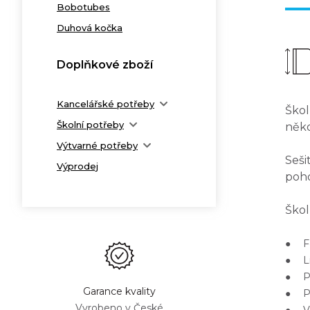
Bobotubes
Duhová kočka
Doplňkové zboží
Kancelářské potřeby
Škol
Školní potřeby
něk
Výtvarné potřeby
Seši
Výprodej
poho
Škol
● Fo
● Li
● Poč
Garance kvality
● Pa
Vyrobeno v České