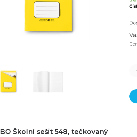
Skl
Čís
Dop
Va
Ce
BO Školní sešit 548, tečkovaný