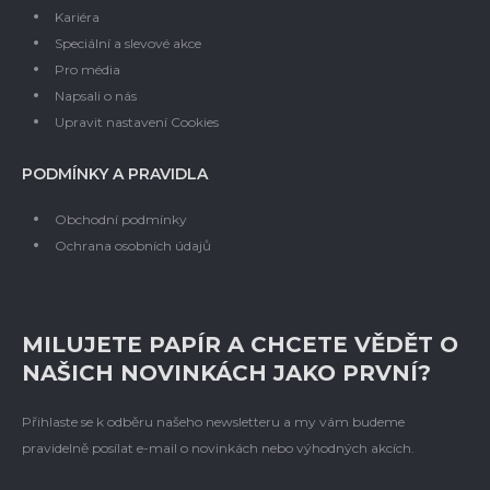
Kariéra
Speciální a slevové akce
Pro média
Napsali o nás
Upravit nastavení Cookies
PODMÍNKY A PRAVIDLA
Obchodní podmínky
Ochrana osobních údajů
MILUJETE PAPÍR A CHCETE VĚDĚT O
NAŠICH NOVINKÁCH JAKO PRVNÍ?
Přihlaste se k odběru našeho newsletteru a my vám budeme
pravidelně posílat e-mail o novinkách nebo výhodných akcích.