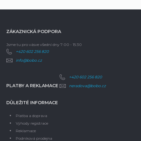
ZÁKAZNICKÁ PODPORA
Jsme tu pro vás
ve všední dny 7:00 - 15:30
+420 602 256 820
info@bobo.cz
+420 602 256 820
PLATBY A REKLAMACE
neradova@bobo.cz
DŮLEŽITÉ INFORMACE
Platba a doprava
Výhody registrace
Reklamace
Podniková prodejna