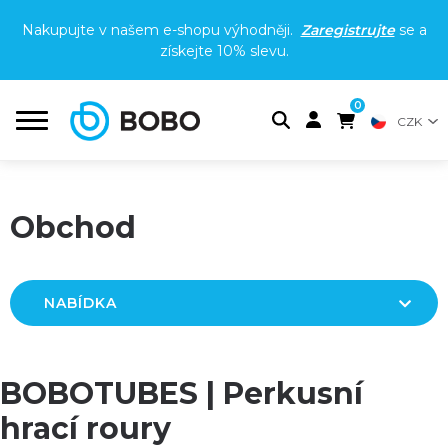
Nakupujte v našem e-shopu výhodněji.
Zaregistrujte
se a
získejte
10% slevu
.
0
CZK
Obchod
NABÍDKA
BOBOTUBES | Perkusní
hrací roury