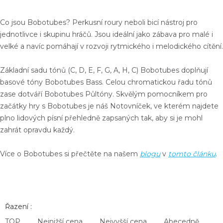
Co jsou Bobotubes?
Perkusní roury neboli bicí nástroj pro
jednotlivce i skupinu hráčů
. Jsou ideální jako
zábava pro malé i
velké
a navíc
pomáhají v rozvoji
rytmického i melodického cítění.
Základní sadu tónů (C, D, E, F, G, A, H, C)
Bobotubes
doplňují
basové tóny
Bobotubes Bass
. Celou chromatickou řadu tónů
zase dotváří
Bobotubes Půltóny
. Skvělým pomocníkem pro
začátky hry s Bobotubes je náš
Notovníček
, ve kterém najdete
plno lidových písní přehledně zapsaných tak, aby si je mohl
zahrát opravdu každý.
Více o Bobotubes si přečtěte na našem
blogu
v
tomto článku
.
Řazení :
TOP
Nejnižší cena
Nejvyšší cena
Abecedně