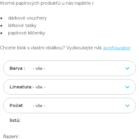
Kromě papírových produktů u nás najdete i:
● dárkové vouchery
● látkové tašky
● papírové klíčenky
Chcete blok s vlastní obálkou? Vyzkoušejte náš
konfigurátor
.
Barva :
Lineatura:
Počet
listů:
Řazení :