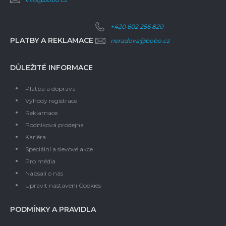
+420 602 256 820
PLATBY A REKLAMACE
neradova@bobo.cz
DŮLEŽITÉ INFORMACE
Platba a doprava
Výhody registrace
Reklamace
Podniková prodejna
Kariéra
Speciální a slevové akce
Pro média
Napsali o nás
Upravit nastavení Cookies
PODMÍNKY A PRAVIDLA