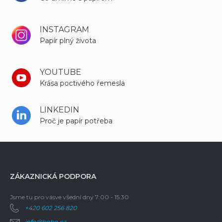
INSTAGRAM
Papír plný života
YOUTUBE
Krása poctivého řemesla
LINKEDIN
Proč je papír potřeba
ZÁKAZNICKÁ PODPORA
Jsme tu pro vás
ve všední dny 7:00 - 15:30
+420 602 256 820
info@bobo.cz