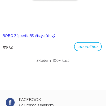
BOBO Zápisník, B5, čistý, růžový
DO KOŠÍKU
139 Kč
Skladem: 100+ kusů
FACEBOOK
Co umíme s papírem