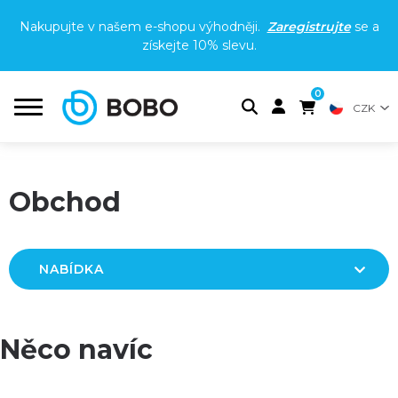
Nakupujte v našem e-shopu výhodněji.
Zaregistrujte
se a
získejte
10% slevu
.
0
CZK
Obchod
NABÍDKA
Něco navíc