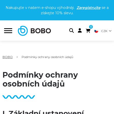
Nakupujte v našem e-shopu výhodněji.
Zaregistrujte
se a
získejte
10% slevu
.
0
CZK
BOBO
>
Podmínky ochrany osobních údajů
Podmínky ochrany
osobních údajů
I. Základní ustanovení