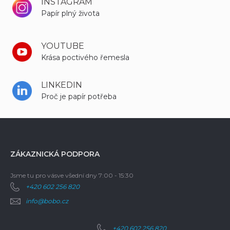
INSTAGRAM
Papír plný života
YOUTUBE
Krása poctivého řemesla
LINKEDIN
Proč je papír potřeba
ZÁKAZNICKÁ PODPORA
Jsme tu pro vás
ve všední dny 7:00 - 15:30
+420 602 256 820
info@bobo.cz
+420 602 256 820