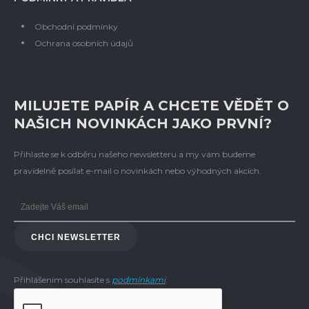
Obchodní podmínky
Ochrana osobních údajů
MILUJETE PAPÍR A CHCETE VĚDĚT O
NAŠICH NOVINKÁCH JAKO PRVNÍ?
Přihlaste se k odběru našeho newsletteru a my vám budeme
pravidelně posílat e-mail o novinkách nebo výhodných akcích.
CHCI NEWSLETTER
Přihlášením souhlasíte s
podmínkami
.