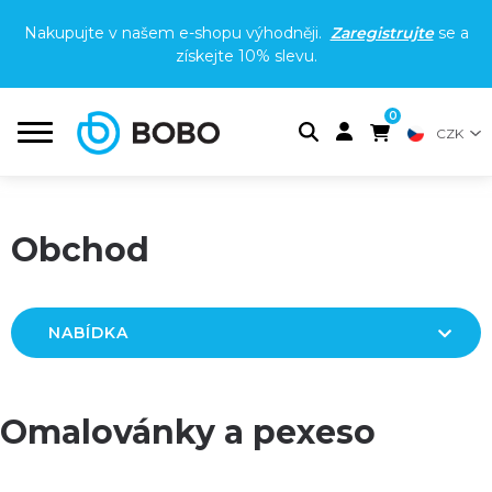
Nakupujte v našem e-shopu výhodněji.
Zaregistrujte
se a
získejte
10% slevu
.
0
CZK
Obchod
NABÍDKA
Omalovánky a pexeso