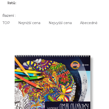
listů:
Řazení :
TOP
Nejnižší cena
Nejvyšší cena
Abecedně