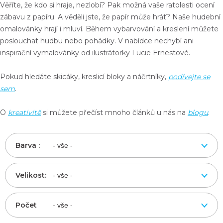
Věříte, že kdo si hraje, nezlobí? Pak možná vaše ratolesti ocení
zábavu z papíru. A věděli jste, že
papír může hrát
? Naše hudební
omalovánky hrají i mluví.
Během vybarvování a kreslení můžete
poslouchat hudbu nebo pohádky
. V nabídce nechybí ani
inspirační vymalovánky od ilustrátorky Lucie Ernestové.
Pokud hledáte skicáky, kreslicí bloky a náčrtníky,
podívejte se
sem
.
O
kreativitě
si můžete přečíst mnoho článků u nás na
blogu
.
Barva :
Velikost:
Počet