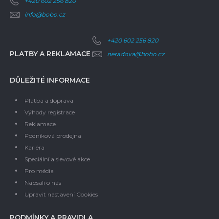
+420 602 256 820
info@bobo.cz
+420 602 256 820
PLATBY A REKLAMACE
neradova@bobo.cz
DŮLEŽITÉ INFORMACE
Platba a doprava
Výhody registrace
Reklamace
Podniková prodejna
Kariéra
Speciální a slevové akce
Pro média
Napsali o nás
Upravit nastavení Cookies
PODMÍNKY A PRAVIDLA