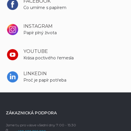
FACEBOOK
Co umíme s papírem
INSTAGRAM
Papír plný života
YOUTUBE
Krása poctivého řemesla
LINKEDIN
Proč je papír potřeba
ZÁKAZNICKÁ PODPORA
Jsme tu pro vás
ve všední dny 7:00 - 15:30