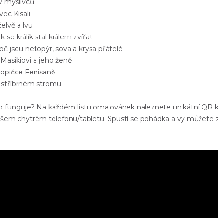
v myslivců
vec Kisali
želvě a lvu
ak se králík stal králem zvířat
roč jsou netopýr, sova a krysa přátelé
 Masikiovi a jeho ženě
 opičce Fenisaně
O stříbrném stromu
to funguje? Na každém listu omalovánek naleznete unikátní QR
ašem chytrém telefonu/tabletu. Spustí se pohádka a vy můžete z