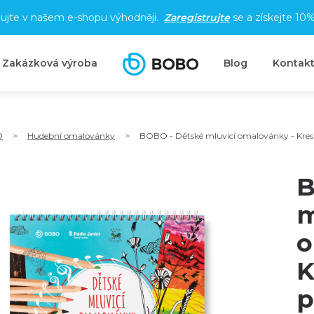
ujte v našem e-shopu výhodněji.
Zaregistrujte
se a získejte
10%
Zakázková výroba
Blog
Kontak
O
>
Hudební omalovánky
>
BOBO - Dětské mluvicí omalovánky - Kreslí
B
m
o
K
p