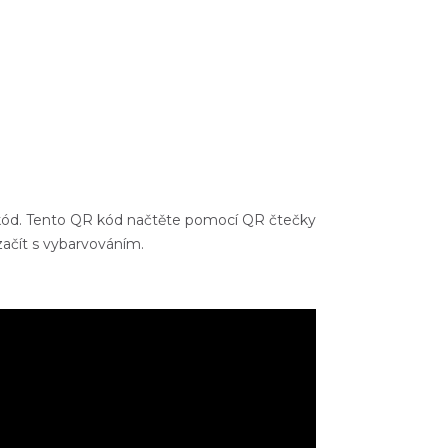
 kód. Tento QR kód načtěte pomocí QR čtečky
ačít s vybarvováním.