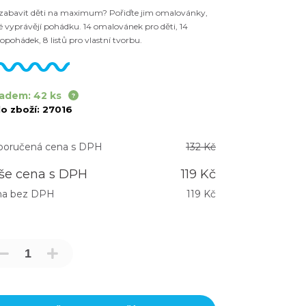
 zabavit děti na maximum? Pořiďte jim omalovánky,
é vyprávějí pohádku. 14 omalovánek pro děti, 14
opohádek, 8 listů pro vlastní tvorbu.
adem: 42 ks
lo zboží:
27016
oručená cena s DPH
132 Kč
še cena s DPH
119 Kč
na bez DPH
119 Kč