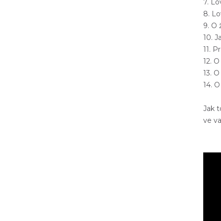
7. Lo
8. Lo
9. O 
10. J
11. P
12. O
13. O
14. 
Jak 
ve v