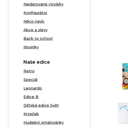
Nedatované výrobky
Konfigurátor
Něco navíc
Akce a slevy
Back to school
Novinky
Naše edice
Retro
Speciál
Leonardo
Edice B
Dětská edice Svět
Krteček
Hudební omalovánky