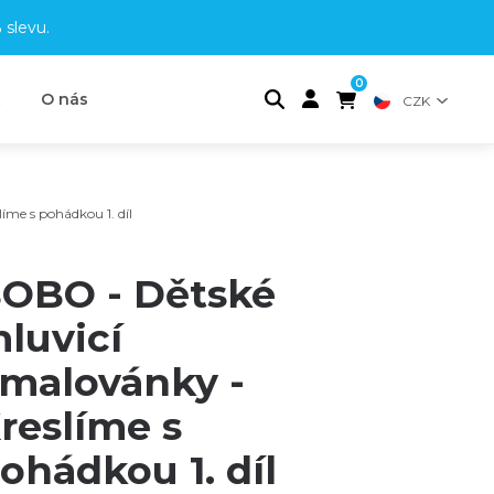
 slevu
.
0
t
O nás
CZK
me s pohádkou 1. díl
OBO - Dětské
luvicí
malovánky -
reslíme s
ohádkou 1. díl