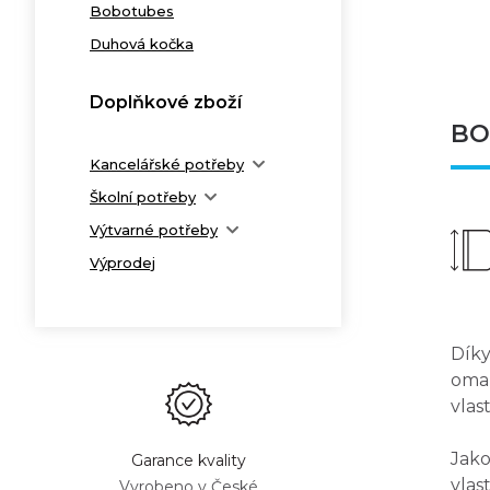
Bobotubes
Duhová kočka
Doplňkové zboží
BO
Kancelářské potřeby
Školní potřeby
Výtvarné potřeby
Výprodej
Díky
omal
vlas
Jako
Garance kvality
vlas
Vyrobeno v České