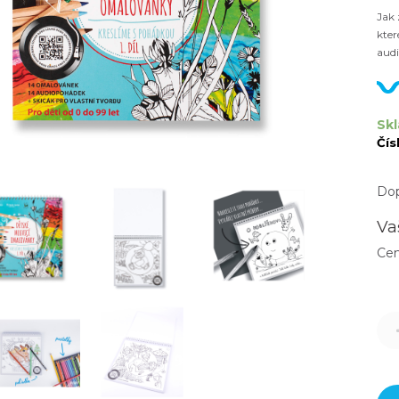
Jak
kter
audi
Skl
Čís
Dop
Va
Ce