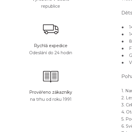
republice
Děts
● 14
● 14
● 8 l
Rychlá expedice
● Fo
Odeslání do 24 hodin
● Gr
● Va
Poh
1. N
Prověřeno zákazníky
2. Le
na trhu od roku 1991
3. C
4. O
5. P
6. Sv