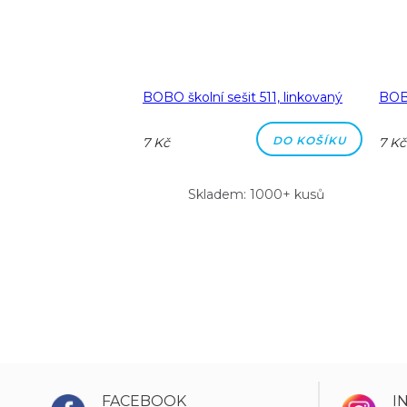
a A5 linka 8 mm
BOBO školní sešit 511, linkovaný
BOBO
DO KOŠÍKU
DO KOŠÍKU
7 Kč
7 Kč
m: 1000+ kusů
Skladem: 1000+ kusů
FACEBOOK
I