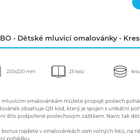
BO - Dětské mluvicí omalovánky - Kresl
220x220 mm
23 listů
kro
 mluvícím omalovánkám můžete propojit poslech poháde
ovánek obsahuje QR kód, který je spojen s unikátní poh
tní dílo podpořené poslechovým zážitkem. Navíc tak děti
 bonus najdete v omalovánkách osm volných listů, na ně
tní pohádku.