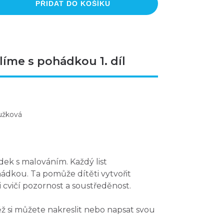
PŘIDAT DO KOŠÍKU
íme s pohádkou 1. díl
užková
k s malováním. Každý list
ádkou. Ta pomůže dítěti vytvořit
 cvičí pozornost a soustředěnost.
ž si můžete nakreslit nebo napsat svou