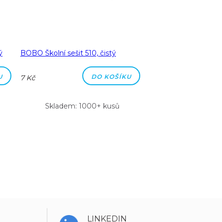
ý
BOBO Školní sešit 510, čistý
BOBO Školní sešit 51
čtverečkovaný
U
DO KOŠÍKU
7 Kč
7 Kč
Skladem: 1000+ kusů
Skladem: 100
LINKEDIN