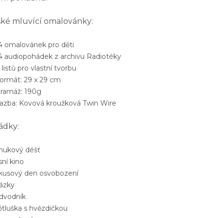
ké mluvící omalovánky:
 omalovánek pro děti
 audiopohádek z archivu Radiotéky
istů pro vlastní tvorbu
rmát: 29 x 29 cm
amáž: 190g
zba: Kovová kroužková Twin Wire
ádky:
anukový déšť
sní kino
irkusový den osvobození
tázky
odvodník
ětluška s hvězdičkou