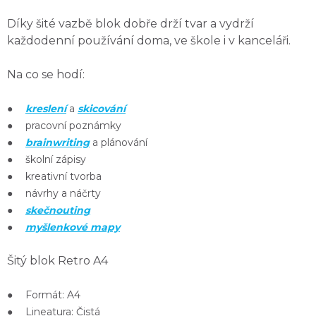
Díky
šité vazbě
blok dobře drží tvar a
vydrží
každodenní používání
doma, ve škole i v kanceláři.
Na co se hodí:
●
kreslení
a
skicování
● pracovní poznámky
●
brainwriting
a plánování
● školní zápisy
● kreativní tvorba
● návrhy a náčrty
●
skečnouting
●
myšlenkové mapy
Šitý blok Retro A4
● Formát: A4
● Lineatura: Čistá