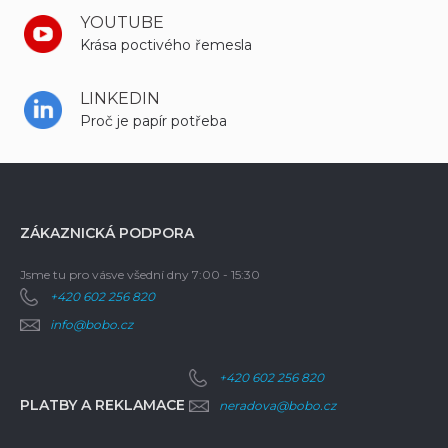
YOUTUBE
Krása poctivého řemesla
LINKEDIN
Proč je papír potřeba
ZÁKAZNICKÁ PODPORA
Jsme tu pro vás
ve všední dny 7:00 - 15:30
+420 602 256 820
info@bobo.cz
+420 602 256 820
PLATBY A REKLAMACE
neradova@bobo.cz