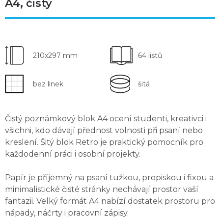
A4, čistý
210x297 mm
64 listů
bez linek
šitá
Čistý poznámkový blok A4 ocení studenti, kreativci i
všichni, kdo dávají přednost volnosti při psaní nebo
kreslení. Šitý blok Retro je praktický
pomocník pro
každodenní práci i osobní projekty
.
Papír je příjemný
na psaní tužkou, propiskou i fixou
a
minimalistické čisté stránky nechávají prostor vaší
fantazii. Velký formát A4 nabízí
dostatek prostoru pro
nápady
, náčrty i pracovní zápisy.