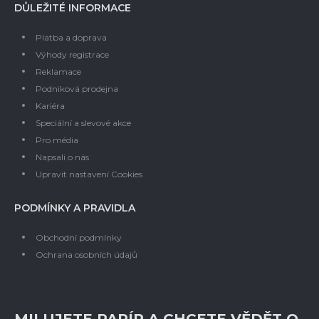
DŮLEŽITÉ INFORMACE
Platba a doprava
Výhody registrace
Reklamace
Podniková prodejna
Kariéra
Speciální a slevové akce
Pro média
Napsali o nás
Upravit nastavení Cookies
PODMÍNKY A PRAVIDLA
Obchodní podmínky
Ochrana osobních údajů
MILUJETE PAPÍR A CHCETE VĚDĚT O