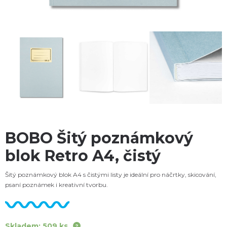
BOBO Šitý poznámkový
blok Retro A4, čistý
Šitý poznámkový blok A4 s čistými listy je ideální pro náčrtky, skicování,
psaní poznámek i kreativní tvorbu.
Skladem: 509 ks