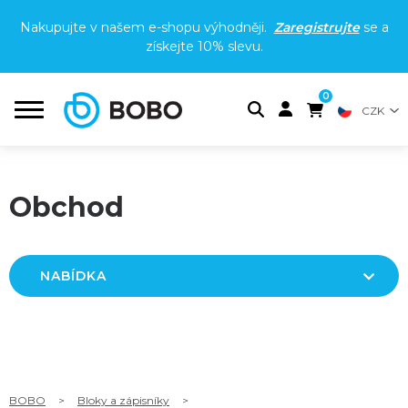
Nakupujte v našem e-shopu výhodněji.
Zaregistrujte
se a
získejte
10% slevu
.
0
CZK
Obchod
NABÍDKA
BOBO
>
Bloky a zápisníky
>