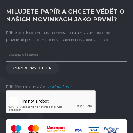
MILUJETE PAPÍR A CHCETE VĚDĚT O
NAŠICH NOVINKÁCH JAKO PRVNÍ?
Přihlaste se k odběru našeho newsletteru a my vám budeme
pravidelně posílat e-mail o novinkách nebo výhodných akcích.
CHCI NEWSLETTER
Přihlášením souhlasíte s
podmínkami
.