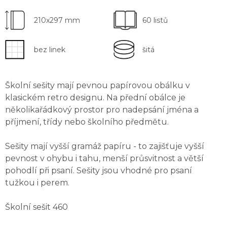
210x297 mm
60 listů
bez linek
šitá
Školní sešity mají
pevnou papírovou obálku
v
klasickém retro designu. Na přední obálce je
několikařádkový
prostor pro nadepsání jména a
příjmení
, třídy nebo školního předmětu.
Sešity mají
vyšší gramáž papíru
- to zajišťuje vyšší
pevnost v ohybu i tahu, menší průsvitnost a větší
pohodlí při psaní. Sešity jsou
vhodné pro psaní
tužkou i perem
.
Školní sešit 460