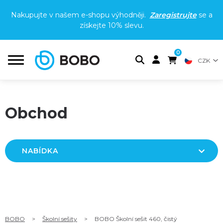
Nakupujte v našem e-shopu výhodněji.
Zaregistrujte
se a
získejte
10% slevu
.
0
CZK
Obchod
NABÍDKA
BOBO
>
Školní sešity
>
BOBO Školní sešit 460, čistý