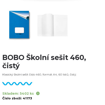
BOBO Školní sešit 460,
čistý
Klasický školní sešit číslo 460, formát A4, 60 listů, čistý.
Skladem: 5402 ks
Číslo zboží:
41173