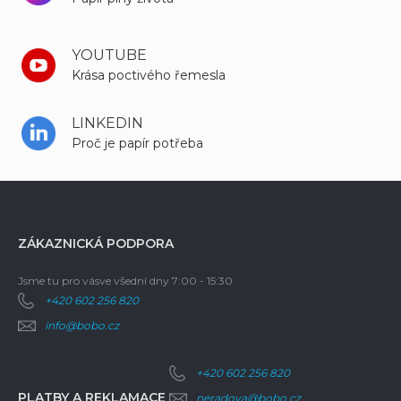
YOUTUBE
Krása poctivého řemesla
LINKEDIN
Proč je papír potřeba
ZÁKAZNICKÁ PODPORA
Jsme tu pro vás
ve všední dny 7:00 - 15:30
+420 602 256 820
info@bobo.cz
+420 602 256 820
PLATBY A REKLAMACE
neradova@bobo.cz