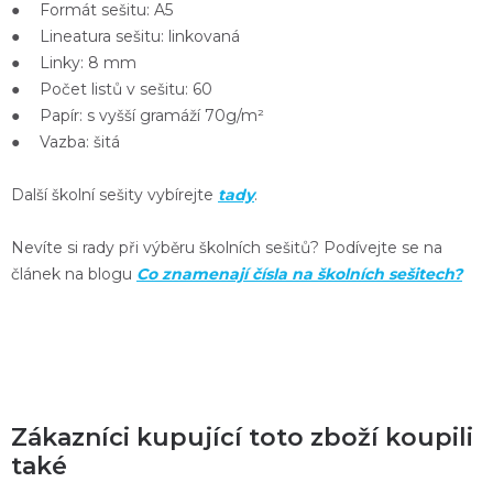
● Formát sešitu: A5
● Lineatura sešitu: linkovaná
● Linky: 8 mm
● Počet listů v sešitu: 60
● Papír: s vyšší gramáží 70g/m²
● Vazba: šitá
Další školní sešity vybírejte
tady
.
Nevíte si rady při výběru školních sešitů? Podívejte se na
článek na blogu
Co znamenají čísla na školních sešitech?
Zákazníci kupující toto zboží koupili
také