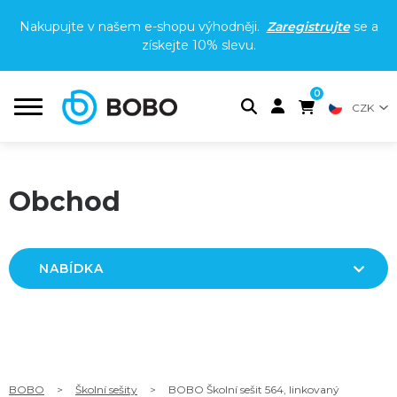
Nakupujte v našem e-shopu výhodněji.
Zaregistrujte
se a
získejte
10% slevu
.
0
CZK
Obchod
NABÍDKA
BOBO
>
Školní sešity
>
BOBO Školní sešit 564, linkovaný