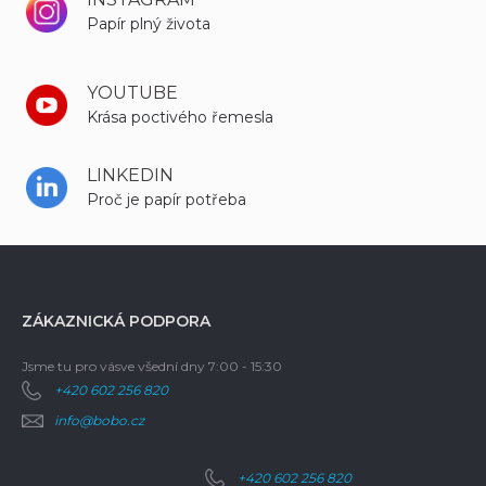
Papír plný života
YOUTUBE
Krása poctivého řemesla
LINKEDIN
Proč je papír potřeba
ZÁKAZNICKÁ PODPORA
Jsme tu pro vás
ve všední dny 7:00 - 15:30
+420 602 256 820
info@bobo.cz
+420 602 256 820