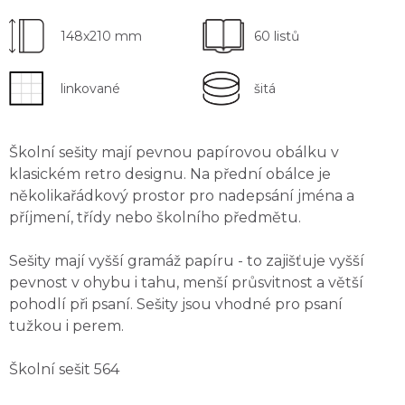
148x210 mm
60 listů
linkované
šitá
Školní sešity mají
pevnou papírovou obálku
v
klasickém retro designu. Na přední obálce je
několikařádkový
prostor pro nadepsání jména a
příjmení
, třídy nebo školního předmětu.
Sešity mají
vyšší gramáž papíru
- to zajišťuje vyšší
pevnost v ohybu i tahu, menší průsvitnost a větší
pohodlí při psaní. Sešity jsou
vhodné pro psaní
tužkou i perem
.
Školní sešit 564