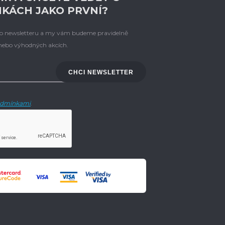
NKÁCH JAKO PRVNÍ?
eho newsletteru a my vám budeme pravidelně
 nebo výhodných akcích.
CHCI NEWSLETTER
dmínkami
.