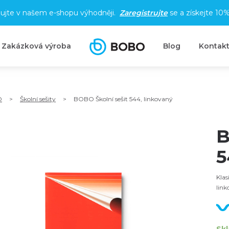
ujte v našem e-shopu výhodněji.
Zaregistrujte
se a získejte
10%
Zakázková výroba
Blog
Kontak
O
>
Školní sešity
>
BOBO Školní sešit 544, linkovaný
B
5
Klas
link