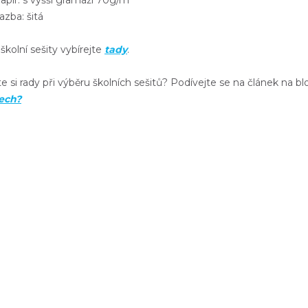
pír: s vyšší gramáží 70g/m²
zba: šitá
 školní sešity vybírejte
tady
.
e si rady při výběru školních sešitů? Podívejte se na článek na b
tech?