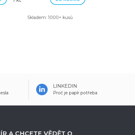
7 Kč
7 Kč
Skladem: 1000+ kusů
Skladem: 100
LINKEDIN
esla
Proč je papír potřeba
ÍR A CHCETE VĚDĚT O