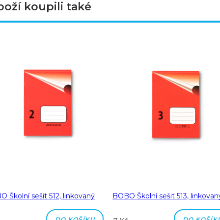
boží koupili také
 Školní sešit 512, linkovaný
BOBO Školní sešit 513, linkovan
DO KOŠÍKU
DO KOŠÍK