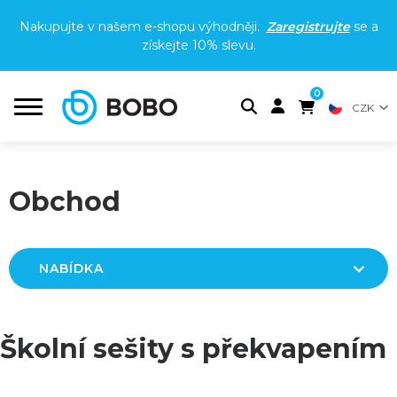
Nakupujte v našem e-shopu výhodněji.
Zaregistrujte
se a
získejte
10% slevu
.
0
CZK
Obchod
NABÍDKA
Školní sešity s překvapením