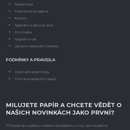
Reklamace
Podniková prodejna
Kariéra
Speciální a slevové akce
Pro média
Napsali o nás
Upravit nastavení Cookies
PODMÍNKY A PRAVIDLA
Obchodní podmínky
Ochrana osobních údajů
MILUJETE PAPÍR A CHCETE VĚDĚT O
NAŠICH NOVINKÁCH JAKO PRVNÍ?
Přihlaste se k odběru našeho newsletteru a my vám budeme