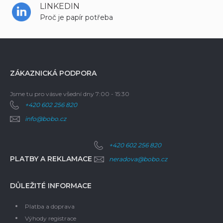
LINKEDIN
Proč je papír potřeba
ZÁKAZNICKÁ PODPORA
Jsme tu pro vás
ve všední dny 7:00 - 15:30
+420 602 256 820
info@bobo.cz
+420 602 256 820
PLATBY A REKLAMACE
neradova@bobo.cz
DŮLEŽITÉ INFORMACE
Platba a doprava
Výhody registrace