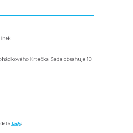
 linek
ohádkového Krtečka. Sada obsahuje
10
ajdete
tady
.