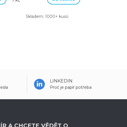
7 Kč
7 Kč
Skladem: 1000+ kusů
Skladem: 100
LINKEDIN
esla
Proč je papír potřeba
ÍR A CHCETE VĚDĚT O