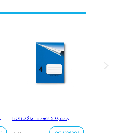
ý
BOBO Školní sešit 510, čistý
BOBO Školní sešit 51
čtverečkovaný
U
DO KOŠÍKU