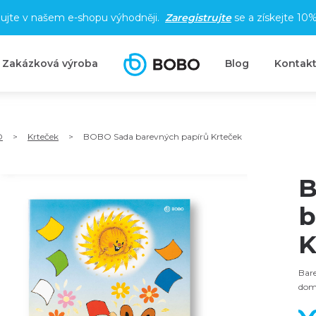
ujte v našem e-shopu výhodněji.
Zaregistrujte
se a získejte
10%
Zakázková výroba
Blog
Kontak
O
>
Krteček
>
BOBO Sada barevných papírů Krteček
B
b
K
Bare
dom