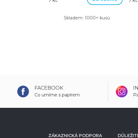
7 Kč
7 Kč
m: 1000+ kusů
Skladem: 1000+ kusů
FACEBOOK
I
Co umíme s papírem
Pa
ZÁKAZNICKÁ PODPORA
DŮLEŽIT