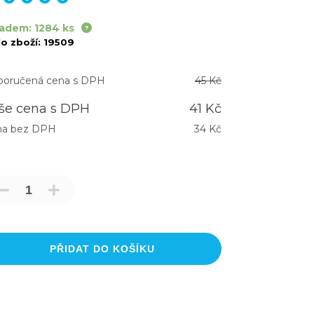
adem: 1284 ks
lo zboží:
19509
oručená cena s DPH
45 Kč
še cena s DPH
41 Kč
na bez DPH
34 Kč
PŘIDAT DO KOŠÍKU