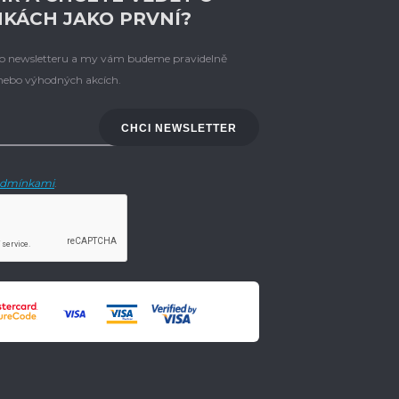
NKÁCH JAKO PRVNÍ?
eho newsletteru a my vám budeme pravidelně
 nebo výhodných akcích.
CHCI NEWSLETTER
dmínkami
.