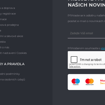
NAŠICH NOVI
a a doprava
y registrace
Přihlaste se k odběru naš
mace
posílat e-mail o novinkách
ková prodejna
a
lní a slevové akce
édia
i o nás
Přihlášením souhlasíte s
po
t nastavení Cookies
Y A PRAVIDLA
dní podmínky
na osobních údajů