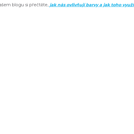
ašem blogu si přečtěte,
jak nás ovlivňují barvy a jak toho využí