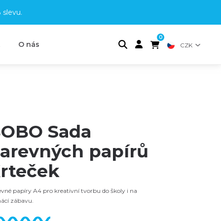
 slevu
.
0
t
O nás
CZK
OBO Sada
arevných papírů
rteček
vné papíry A4 pro kreativní tvorbu do školy i na
ácí zábavu.