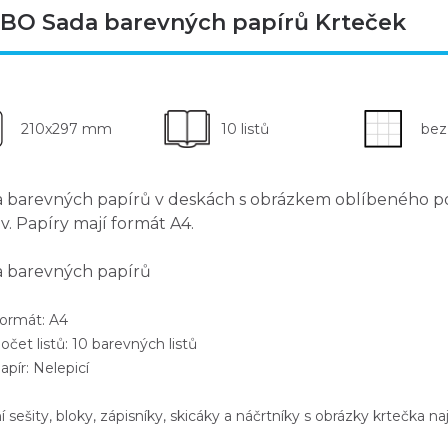
BO Sada barevných papírů Krteček
210x297 mm
10 listů
bez
a
barevných papírů
v deskách s obrázkem oblíbeného p
v
. Papíry mají formát A4.
 barevných papírů
rmát: A4
et listů: 10 barevných listů
pír: Nelepicí
í sešity, bloky, zápisníky, skicáky a náčrtníky s obrázky krtečka n