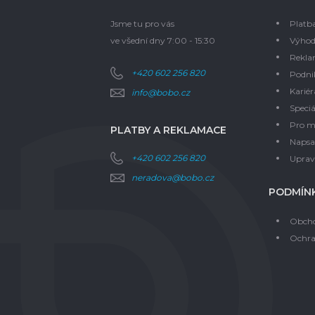
Jsme tu pro vás
Platb
ve všední dny 7:00 - 15:30
Výhod
Rekla
+420 602 256 820
Podni
Kariér
info@bobo.cz
Speciá
Pro m
PLATBY A REKLAMACE
Napsal
+420 602 256 820
Upravi
neradova@bobo.cz
PODMÍNK
Obcho
Ochra