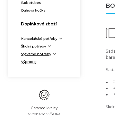
Bobotubes
BO
Duhová kočka
Doplňkové zboží
Kancelářské potřeby
Školní potřeby
Sad
Výtvarné potřeby
bare
Výprodej
Sada
● Fo
● Poč
● Pa
Školn
Garance kvality
Vyrobeno v České