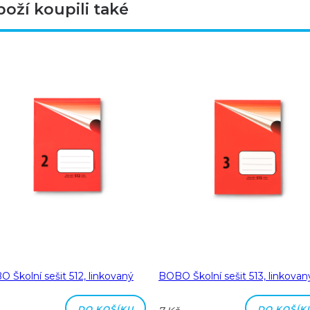
boží koupili také
 Školní sešit 512, linkovaný
BOBO Školní sešit 513, linkovan
DO KOŠÍKU
DO KOŠÍK