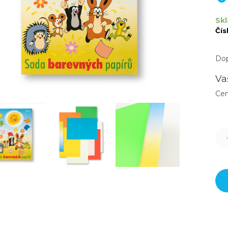
Skl
Čís
Dop
Va
Ce