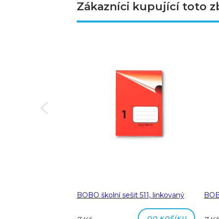
Zákazníci kupující toto z
Next
a A5 linka 8 mm
BOBO školní sešit 511, linkovaný
BOBO
DO KOŠÍKU
DO KOŠÍKU