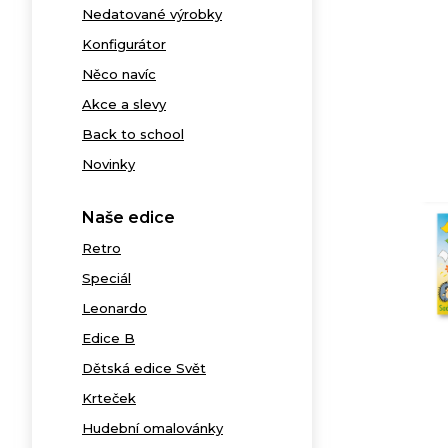
Nedatované výrobky
Konfigurátor
Něco navíc
Akce a slevy
Back to school
Novinky
Naše edice
Retro
Speciál
Leonardo
Edice B
Dětská edice Svět
Krteček
Hudební omalovánky