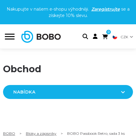
Nakupujte v našem e-shopu výhodněji.
Zaregistrujte
se a
získejte
10% slevu
.
0
CZK
Obchod
NABÍDKA
BOBO
>
Bloky a zápisníky
>
BOBO Passbook Retro, sada 3 ks