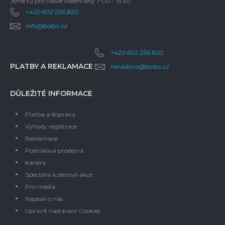
Jsme tu pro vás
ve všední dny 7:00 - 15:30
+420 602 256 820
info@bobo.cz
+420 602 256 820
PLATBY A REKLAMACE
neradova@bobo.cz
DŮLEŽITÉ INFORMACE
Platba a doprava
Výhody registrace
Reklamace
Podniková prodejna
Kariéra
Speciální a slevové akce
Pro média
Napsali o nás
Upravit nastavení Cookies