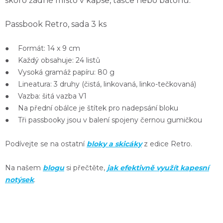
skoro žádné místo
v kapse, tašce nebo batohu.
Passbook Retro, sada 3 ks
● Formát: 14 x 9 cm
● Každý obsahuje: 24 listů
● Vysoká gramáž papíru: 80 g
● Lineatura: 3 druhy (čistá, linkovaná, linko-tečkovaná)
● Vazba: šitá vazba V1
● Na přední obálce je štítek pro nadepsání bloku
● Tři passbooky jsou v balení spojeny černou gumičkou
Podívejte se na ostatní
bloky a skicáky
z edice Retro.
Na našem
blogu
si přečtěte,
jak efektivně využít kapesní
notýsek
.