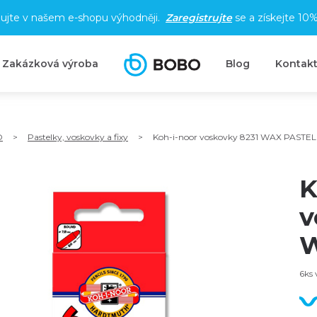
ujte v našem e-shopu výhodněji.
Zaregistrujte
se a získejte
10%
Zakázková výroba
Blog
Kontak
O
>
Pastelky, voskovky a fixy
>
Koh-i-noor voskovky 8231 WAX PASTEL
K
v
W
6ks 