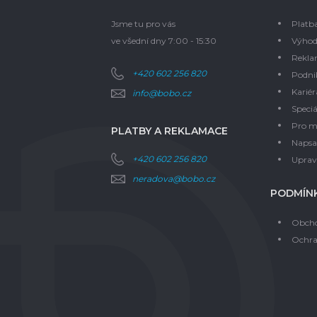
Jsme tu pro vás
Platb
ve všední dny 7:00 - 15:30
Výhod
Rekla
+420 602 256 820
Podni
Kariér
info@bobo.cz
Speciá
Pro m
PLATBY A REKLAMACE
Napsal
+420 602 256 820
Upravi
neradova@bobo.cz
PODMÍNK
Obcho
Ochra