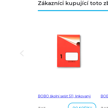
Zákazníci kupující toto z
Next
a A5 linka 8 mm
BOBO školní sešit 511, linkovaný
BOBO
DO KOŠÍKU
DO KOŠÍKU