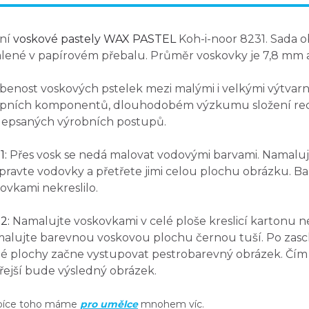
lní
voskové pastely WAX PASTEL
Koh-i-noor 8231. Sada 
lené v papírovém přebalu. Průměr voskovky je 7,8 mm 
benost voskových pstelek mezi malými i velkými výtvarní
upních komponentů, dlouhodobém výzkumu složení rec
epsaných výrobních postupů.
1:
Přes vosk se nedá malovat vodovými barvami. Namaluj
řipravte vodovky a přetřete jimi celou plochu obrázku. Ba
ovkami nekreslilo.
2:
Namalujte voskovkami v celé ploše kreslicí kartonu 
alujte barevnou voskovou plochu černou tuší. Po zasc
é plochy začne vystupovat pestrobarevný obrázek. Čím 
řejší bude výsledný obrázek.
bíce toho máme
pro umělce
mnohem víc.