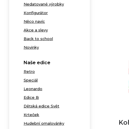
Nedatované výrobky
Konfigurátor
Něco navíc
Akce a slevy
Back to school
Novinky
Naše edice
Retro
Speciál
Leonardo
Edice B
Dětská edice Svět
Krteček
Ko
Hudební omalovánky