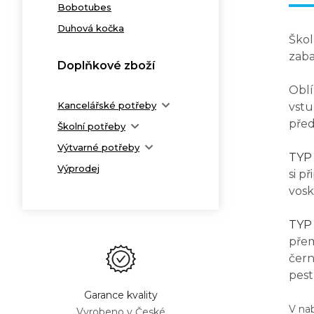
Bobotubes
Duhová kočka
Ško
zaba
Doplňkové zboží
Oblí
Kancelářské potřeby
vst
před
Školní potřeby
Výtvarné potřeby
TYP 
Výprodej
si p
vosk
TYP 
přem
čern
pest
Garance kvality
V na
Vyrobeno v České