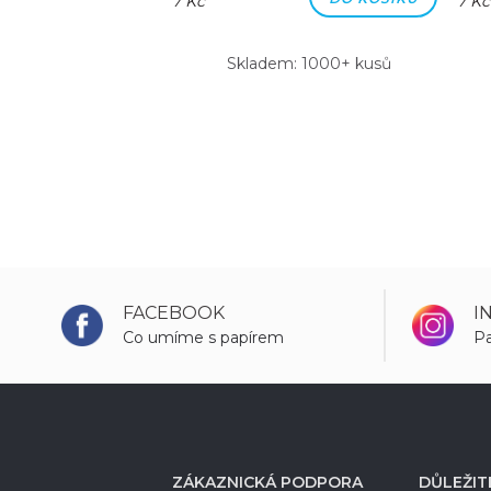
7 Kč
7 Kč
m: 1000+ kusů
Skladem: 1000+ kusů
FACEBOOK
I
Co umíme s papírem
Pa
ZÁKAZNICKÁ PODPORA
DŮLEŽIT