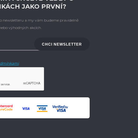
NKÁCH JAKO PRVNÍ?
eho newsletteru a my vám budeme pravidelně
 nebo výhodných akcích.
CHCI NEWSLETTER
dmínkami
.