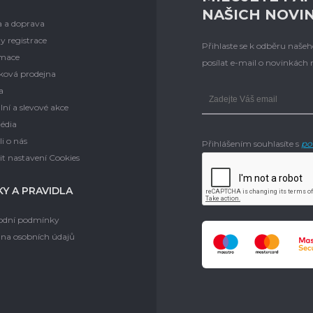
NAŠICH NOVI
a a doprava
y registrace
Přihlaste se k odběru naš
mace
posílat e-mail o novinkách
ková prodejna
a
lní a slevové akce
édia
i o nás
Přihlášením souhlasíte s
po
t nastavení Cookies
Y A PRAVIDLA
dní podmínky
na osobních údajů