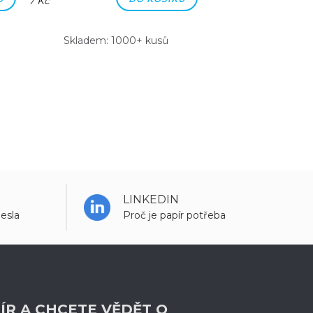
7 Kč
7 Kč
Skladem: 1000+ kusů
Skladem: 100
LINKEDIN
esla
Proč je papír potřeba
ÍR A CHCETE VĚDĚT O