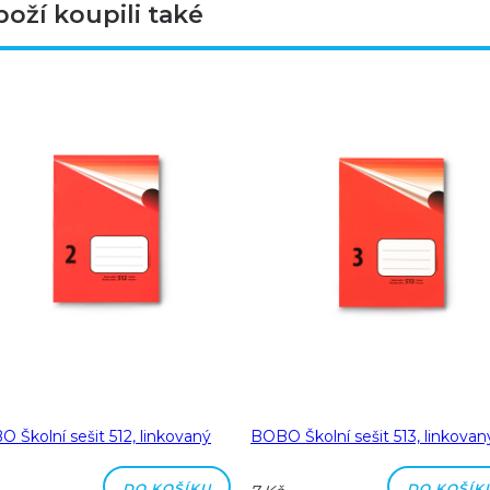
boží koupili také
 Školní sešit 512, linkovaný
BOBO Školní sešit 513, linkovan
DO KOŠÍKU
DO KOŠÍK