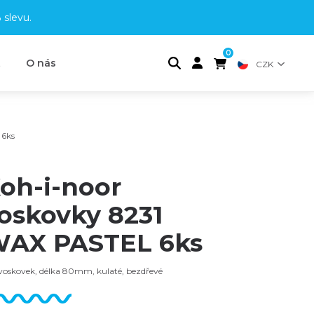
 slevu
.
0
t
O nás
CZK
 6ks
oh-i-noor
oskovky 8231
AX PASTEL 6ks
voskovek, délka 80mm, kulaté, bezdřevé