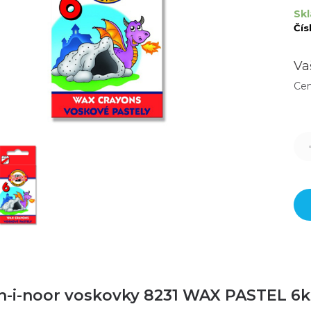
Skl
Čís
Va
Ce
h-i-noor voskovky 8231 WAX PASTEL 6k