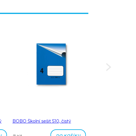
ý
BOBO Školní sešit 510, čistý
BOBO Školní sešit 51
čtverečkovaný
U
DO KOŠÍKU