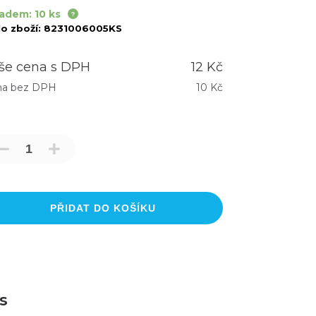
adem: 10 ks
lo zboží:
8231006005KS
še cena s DPH
12 Kč
na bez DPH
10 Kč
PŘIDAT DO KOŠÍKU
s