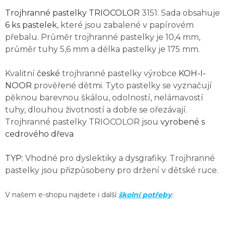
Trojhranné pastelky TRIOCOLOR
3151. Sada obsahuje
6 ks pastelek
, které jsou zabalené v papírovém
přebalu. Průměr trojhranné pastelky je 10,4 mm,
průměr tuhy 5,6 mm a délka pastelky je 175 mm.
Kvalitní
české
trojhranné pastelky výrobce
KOH-I-
NOOR
prověřené dětmi. Tyto pastelky se vyznačují
pěknou barevnou škálou, odolností, nelámavostí
tuhy, dlouhou životností a dobře se ořezávají.
Trojhranné pastelky TRIOCOLOR jsou
vyrobené s
cedrového dřeva
TYP:
Vhodné pro dyslektiky a dysgrafiky. Trojhranné
pastelky jsou přizpůsobeny pro držení v dětské ruce.
V našem e-shopu najdete i další
školní potřeby
.