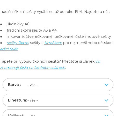
Tradiční školní sešity vyrábíme už od roku 1991. Najdete u nás:
● úkolníčky A6
● tradiční školní sešity A5 a A4
● linkované, čtverečkované, tečkované, čisté i notové sešity
●
sešity Retro
, sešity s
Krtečkem
pro nejmenší nebo dětskou
edici Svět
Tápete při výběru školních sešitů? Přečtěte si článek
co
znamenají čísla na školních sešitech
.
Barva :
Lineatura:
Velikost: