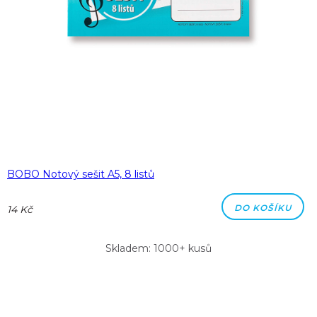
BOBO Notový sešit A5, 8 listů
DO KOŠÍKU
14 Kč
Skladem: 1000+ kusů