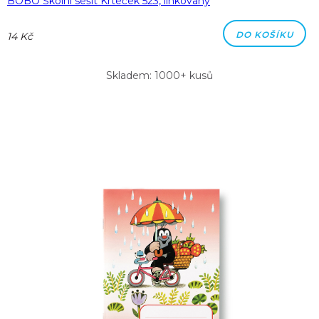
BOBO Školní sešit Krteček 523, linkovaný
DO KOŠÍKU
14 Kč
Skladem: 1000+ kusů