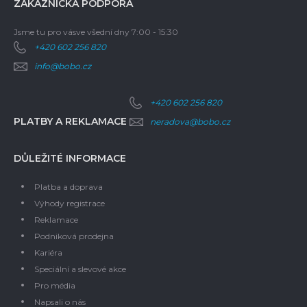
ZÁKAZNICKÁ PODPORA
Jsme tu pro vás
ve všední dny 7:00 - 15:30
+420 602 256 820
info@bobo.cz
+420 602 256 820
PLATBY A REKLAMACE
neradova@bobo.cz
DŮLEŽITÉ INFORMACE
Platba a doprava
Výhody registrace
Reklamace
Podniková prodejna
Kariéra
Speciální a slevové akce
Pro média
Napsali o nás