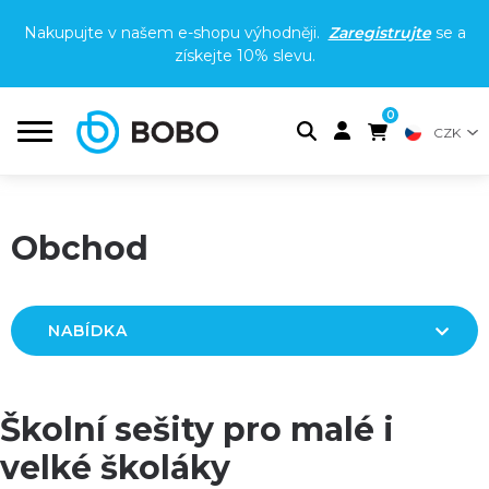
Nakupujte v našem e-shopu výhodněji.
Zaregistrujte
se a
získejte
10% slevu
.
0
CZK
Obchod
NABÍDKA
Školní sešity pro malé i
velké školáky