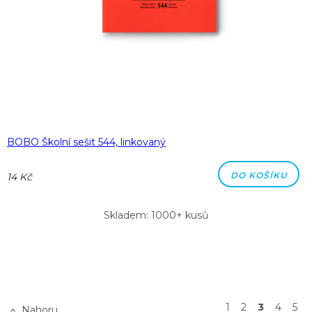
BOBO Školní sešit 544, linkovaný
DO KOŠÍKU
14 Kč
Skladem: 1000+ kusů
1
2
3
4
5
Nahoru