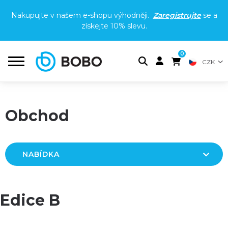
Nakupujte v našem e-shopu výhodněji.
Zaregistrujte
se a
získejte
10% slevu
.
0
CZK
Obchod
NABÍDKA
Edice B