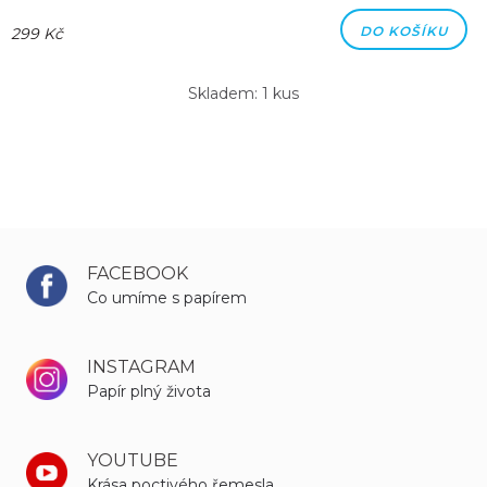
DO KOŠÍKU
299 Kč
Skladem: 1 kus
FACEBOOK
Co umíme s papírem
INSTAGRAM
Papír plný života
YOUTUBE
Krása poctivého řemesla