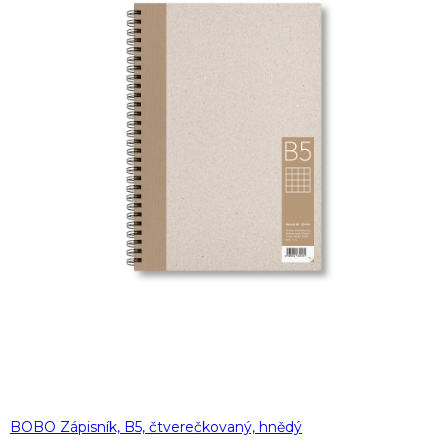
BOBO Zápisník, B5, čtverečkovaný, hnědý