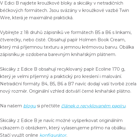
V Edici B najdete
kroužkové bloky a skicáky
v netradičních
béčkových formátech
. Jsou svázány
v kroužkové vazbě Twin
Wire
, která je maximálně praktická.
Vybírejte z
18 druhů zápisníků
ve formátech
B5 a B6
s
linkami,
čtverečky, nebo čisté
. Obsahují papír Holmen Book Cream,
který má příjemnou texturu a jemnou krémovou barvu. Obálka
zápisníku je ozdobena
barevným knihařským plátnem
.
Skicáky
z Edice B obsahují
recyklovaný papír
Ecoline 170 g,
který je velmi příjemný a praktický pro kreslení i malování.
Netradiční formáty
B4, B5, B6 a B7
navíc dodají vaší tvorbě zcela
nový rozměr. Originální vzhled dotváří
černé knihařské plátno
.
Na našem
blogu
si přečtěte
článek o recyklovaném papíru
.
Skicáky z Edice B je navíc možné vyšperkovat
originálním
vzkazem či obrázkem
, který
vylaserujeme přímo na obálku
.
Stačí využít online
konfigurátor
.