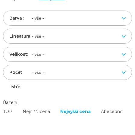
Barva :
Lineatura:
Velikost:
Počet
listů:
Řazení :
TOP
Nejnižší cena
Nejvyšší cena
Abecedně