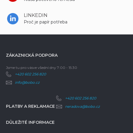
LINKEDIN
Proč je papír potřeba
ZÁKAZNICKÁ PODPORA
Jsme tu pro vás
ve všední dny 7:00 - 15:30
+420 602 256 820
info@bobo.cz
+420 602 256 820
PLATBY A REKLAMACE
neradova@bobo.cz
DŮLEŽITÉ INFORMACE