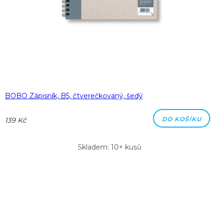
BOBO Zápisník, B5, čtverečkovaný, šedý
DO KOŠÍKU
139 Kč
Skladem: 10+ kusů