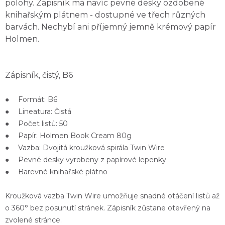
polohy. Zápisník má navíc
pevné desky
ozdobené
knihařským plátnem - dostupné ve třech různých
barvách. Nechybí ani příjemný
jemně krémový papír
Holmen.
Zápisník, čistý, B6
● Formát: B6
● Lineatura: Čistá
● Počet listů: 50
● Papír: Holmen Book Cream 80g
● Vazba: Dvojitá kroužková spirála Twin Wire
● Pevné desky vyrobeny z papírové lepenky
● Barevné knihařské plátno
Kroužková vazba
Twin Wire
umožňuje
snadné otáčení listů
až
o 360° bez posunutí stránek. Zápisník zůstane otevřený na
zvolené stránce.