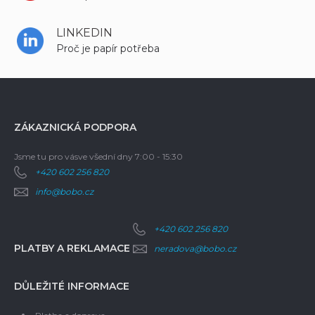
LINKEDIN
Proč je papír potřeba
ZÁKAZNICKÁ PODPORA
Jsme tu pro vás
ve všední dny 7:00 - 15:30
+420 602 256 820
info@bobo.cz
+420 602 256 820
PLATBY A REKLAMACE
neradova@bobo.cz
DŮLEŽITÉ INFORMACE