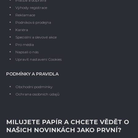
Platba a doprava
Výhody registrace
Reklamace
Podniková prodejna
Kariéra
Speciální a slevové akce
Pro média
Napsali o nás
Upravit nastavení Cookies
PODMÍNKY A PRAVIDLA
Obchodní podmínky
Ochrana osobních údajů
MILUJETE PAPÍR A CHCETE VĚDĚT O
NAŠICH NOVINKÁCH JAKO PRVNÍ?