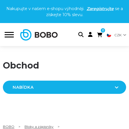
Nakupujte v našem e-shopu výhodněji.
Zaregistrujte
se a
získejte
10% slevu
.
0
CZK
Obchod
NABÍDKA
BOBO
>
Bloky a zápisníky
>