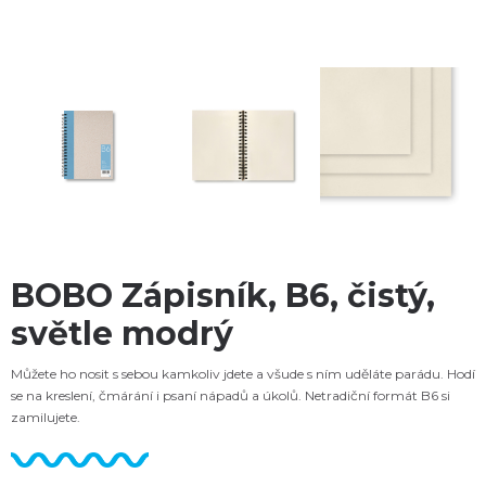
BOBO Zápisník, B6, čistý,
světle modrý
Můžete ho nosit s sebou kamkoliv jdete a všude s ním uděláte parádu. Hodí
se na kreslení, čmárání i psaní nápadů a úkolů. Netradiční formát B6 si
zamilujete.