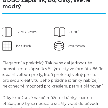
BOBO Zápisník, B6, čistý, světle
modrý
125x176 mm
50 listů
bez linek
kroužková
Elegantní a praktický. Tak by se dal jednoduše
popsat tento
zápisník s čistými listy
ve formátu B6. Je
ideální volbou pro ty, kteří preferují
volný prostor
pro svou kreativitu
. Jeho prázdné stránky nabízejí
nekonečné možnosti pro kreslení, psaní a plánování.
Díky kroužkové vazbě můžete
stránky snadno
otáčet
, aniž by se neustále snažily vrátit do původní