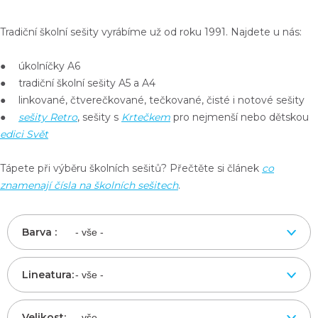
Tradiční školní sešity vyrábíme už od roku 1991. Najdete u nás:
● úkolníčky A6
● tradiční školní sešity A5 a A4
● linkované, čtverečkované, tečkované, čisté i notové sešity
●
sešity Retro
, sešity s
Krtečkem
pro nejmenší nebo dětskou
edici Svět
Tápete při výběru školních sešitů? Přečtěte si článek
co
znamenají čísla na školních sešitech
.
Barva :
Lineatura:
Velikost: