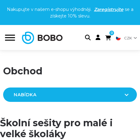
Nakupujte v našem e-shopu výhodněji.
Zaregistrujte
se a
získejte
10% slevu
.
0
CZK
Obchod
NABÍDKA
Školní sešity pro malé i
velké školáky