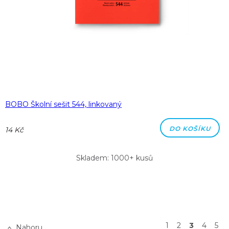
BOBO Školní sešit 544, linkovaný
DO KOŠÍKU
14 Kč
Skladem: 1000+ kusů
1
2
3
4
5
Nahoru