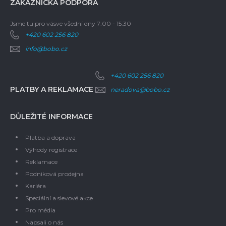
ZÁKAZNICKÁ PODPORA
Jsme tu pro vás
ve všední dny 7:00 - 15:30
+420 602 256 820
info@bobo.cz
+420 602 256 820
PLATBY A REKLAMACE
neradova@bobo.cz
DŮLEŽITÉ INFORMACE
Platba a doprava
Výhody registrace
Reklamace
Podniková prodejna
Kariéra
Speciální a slevové akce
Pro média
Napsali o nás