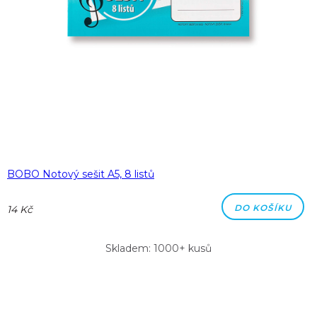
BOBO Notový sešit A5, 8 listů
DO KOŠÍKU
14 Kč
Skladem: 1000+ kusů