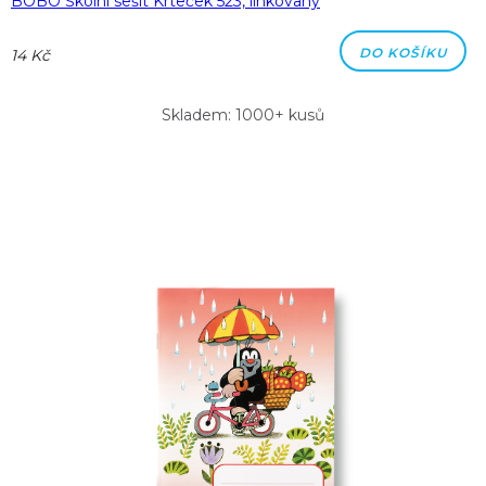
BOBO Školní sešit Krteček 523, linkovaný
DO KOŠÍKU
14 Kč
Skladem: 1000+ kusů