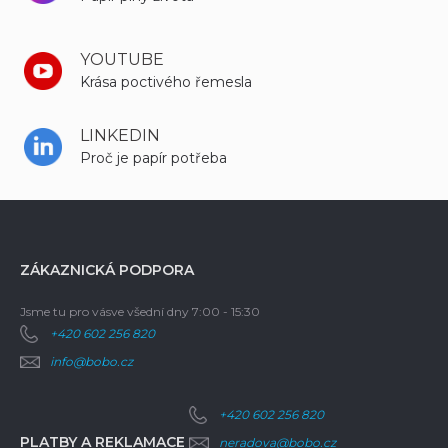
YOUTUBE
Krása poctivého řemesla
LINKEDIN
Proč je papír potřeba
ZÁKAZNICKÁ PODPORA
Jsme tu pro vás
ve všední dny 7:00 - 15:30
+420 602 256 820
info@bobo.cz
+420 602 256 820
PLATBY A REKLAMACE
neradova@bobo.cz