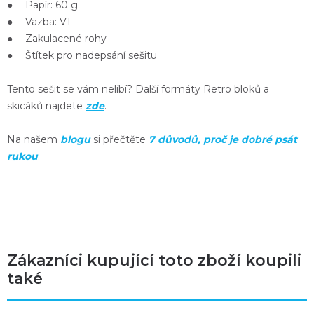
● Papír: 60 g
● Vazba: V1
● Zakulacené rohy
● Štítek pro nadepsání sešitu
Tento sešit se vám nelíbí? Další formáty Retro bloků a
skicáků najdete
zde
.
Na našem
blogu
si přečtěte
7 důvodů, proč je dobré psát
rukou
.
Zákazníci kupující toto zboží koupili
také