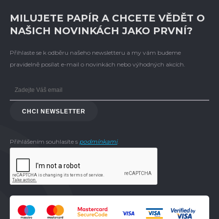
MILUJETE PAPÍR A CHCETE VĚDĚT O
NAŠICH NOVINKÁCH JAKO PRVNÍ?
Přihlaste se k odběru našeho newsletteru a my vám budeme
pravidelně posílat e-mail o novinkách nebo výhodných akcích.
CHCI NEWSLETTER
Přihlášením souhlasíte s
podmínkami
.