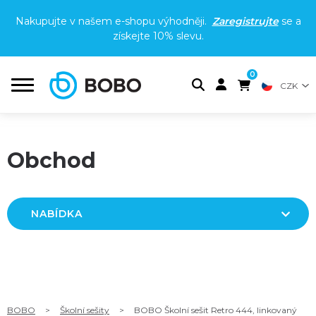
Nakupujte v našem e-shopu výhodněji.
Zaregistrujte
se a
získejte
10% slevu
.
0
CZK
Obchod
NABÍDKA
BOBO
>
Školní sešity
>
BOBO Školní sešit Retro 444, linkovaný