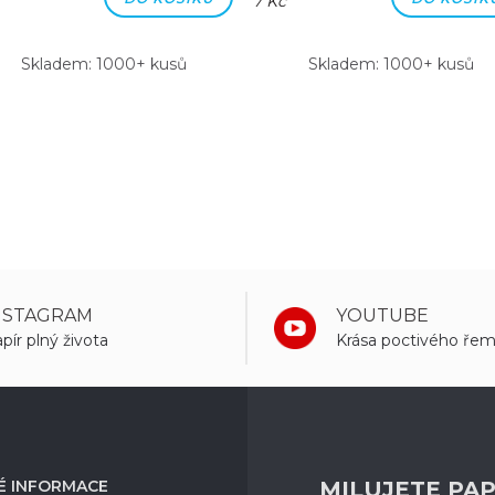
7 Kč
Skladem: 1000+ kusů
Skladem: 1000+ kusů
NSTAGRAM
YOUTUBE
pír plný života
Krása poctivého řem
É INFORMACE
MILUJETE PAP