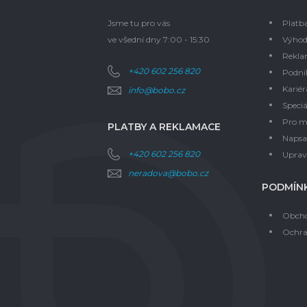
Jsme tu pro vás
Platb
ve všední dny 7:00 - 15:30
Výhod
Rekla
+420 602 256 820
Podni
Kariér
info@bobo.cz
Speciá
Pro m
PLATBY A REKLAMACE
Napsal
+420 602 256 820
Upravi
neradova@bobo.cz
PODMÍNK
Obcho
Ochra