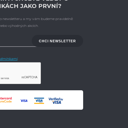
NKÁCH JAKO PRVNÍ?
eho newsletteru a my vám budeme pravidelně
 nebo výhodných akcích.
CHCI NEWSLETTER
dmínkami
.