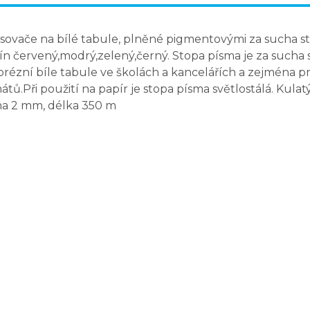
sovače na bílé tabule, plněné pigmentovými za sucha stí
ín červený,modrý,zelený,černý. Stopa písma je za sucha 
rézní bíle tabule ve školách a kancelářích a zejména
pr
mátů
.Při použití na papír je stopa písma světlostálá. Kul
a 2 mm, délka 350 m