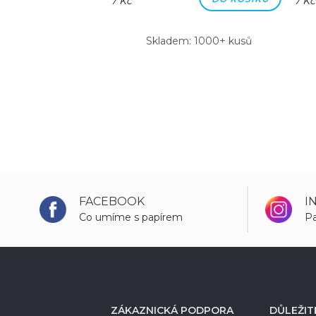
7 Kč
7 Kč
m: 1000+ kusů
Skladem: 1000+ kusů
FACEBOOK
I
Co umíme s papírem
Pa
ZÁKAZNICKÁ PODPORA
DŮLEŽIT