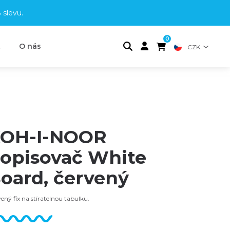
 slevu
.
0
t
O nás
CZK
OH-I-NOOR
opisovač White
oard, červený
ený fix na stíratelnou tabulku.