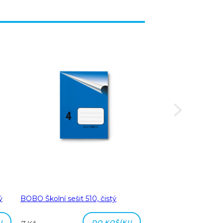
ý
BOBO Školní sešit 510, čistý
BOBO Školní sešit 51
čtverečkovaný
U
DO KOŠÍKU