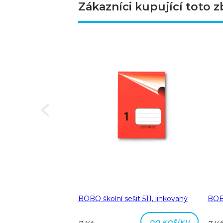
Zákazníci kupující toto z
Next
a A5 linka 8 mm
BOBO školní sešit 511, linkovaný
BOBO
DO KOŠÍKU
DO KOŠÍKU