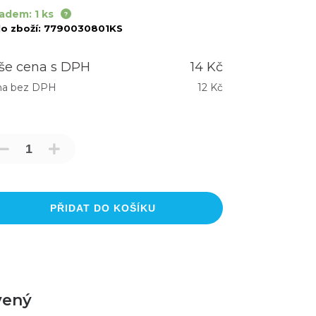
adem: 1 ks
lo zboží:
7790030801KS
še cena s DPH
14 Kč
na bez DPH
12 Kč
PŘIDAT DO KOŠÍKU
vený