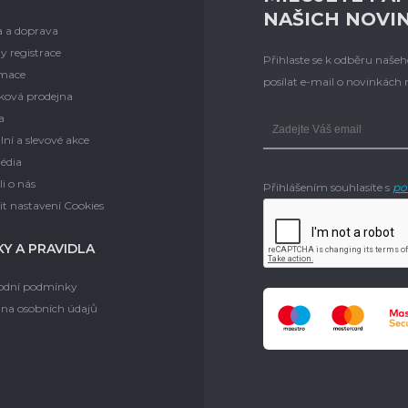
NAŠICH NOVI
a a doprava
y registrace
Přihlaste se k odběru naš
mace
posílat e-mail o novinkách
ková prodejna
a
lní a slevové akce
édia
i o nás
Přihlášením souhlasíte s
po
t nastavení Cookies
Y A PRAVIDLA
dní podmínky
na osobních údajů