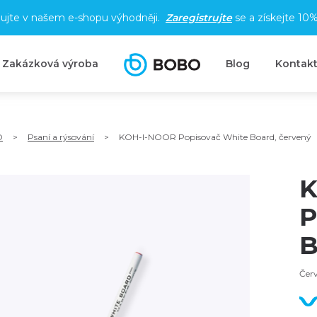
ujte v našem e-shopu výhodněji.
Zaregistrujte
se a získejte
10%
Zakázková výroba
Blog
Kontak
O
>
Psaní a rýsování
>
KOH-I-NOOR Popisovač White Board, červený
K
P
B
Červ