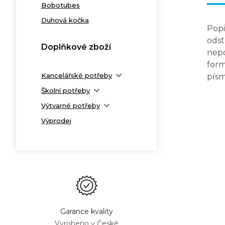
Bobotubes
Duhová kočka
Popi
odst
Doplňkové zboží
nepo
for
Kancelářské potřeby
písm
Školní potřeby
Výtvarné potřeby
Výprodej
Garance kvality
Vyrobeno v České