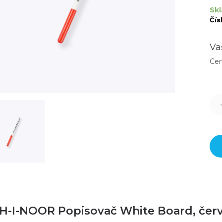
Skl
Čís
Va
Ce
H-I-NOOR Popisovač White Board, čer