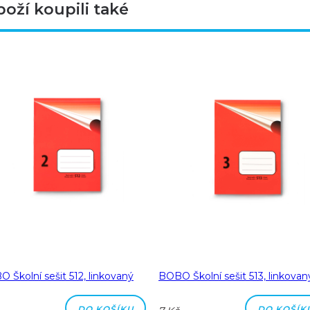
boží koupili také
 Školní sešit 512, linkovaný
BOBO Školní sešit 513, linkovan
DO KOŠÍKU
DO KOŠÍK