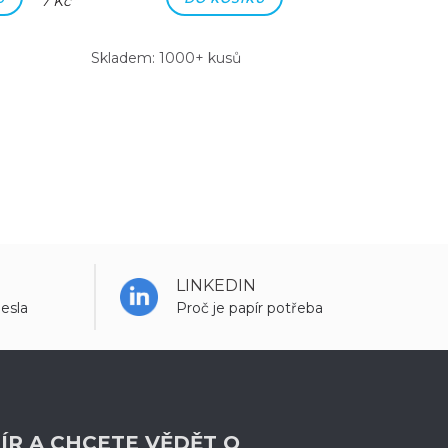
7 Kč
7 Kč
Skladem: 1000+ kusů
Skladem: 100
LINKEDIN
esla
Proč je papír potřeba
ÍR A CHCETE VĚDĚT O