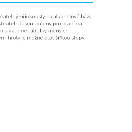
ratelnými inkousty na alkoholové bázi,
stíratelná.Jsou určeny pro psaní na
o stíratelné tabulky menších
atými hroty je možné psát šířkou stopy