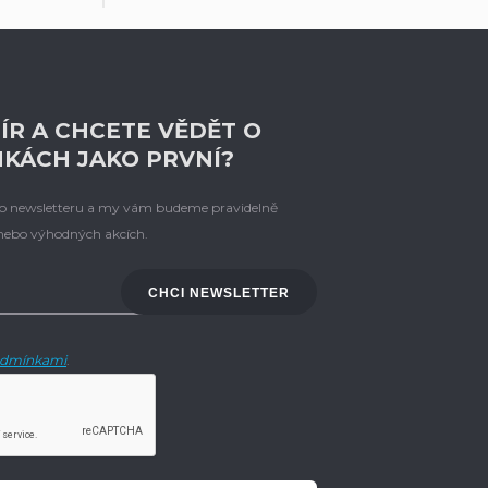
ÍR A CHCETE VĚDĚT O
NKÁCH JAKO PRVNÍ?
eho newsletteru a my vám budeme pravidelně
 nebo výhodných akcích.
CHCI NEWSLETTER
dmínkami
.