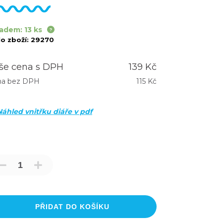
adem: 13 ks
lo zboží:
29270
še cena s DPH
139 Kč
na bez DPH
115 Kč
Náhled vnitřku diáře v pdf
PŘIDAT DO KOŠÍKU