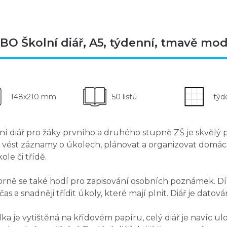
BO Školní diář, A5, týdenní, tmavě mo
148x210 mm
50 listů
týd
ní diář
pro žáky prvního a druhého stupně ZŠ
je skvělý
e
vést záznamy o úkolech, plánovat a organizovat domác
ole či třídě.
rně se také hodí pro zapisování osobních poznámek. Dí
 čas a snadněji třídit úkoly
, které mají plnit. Diář je datov
ka je vytištěná na křídovém papíru, celý diář je navíc
ul