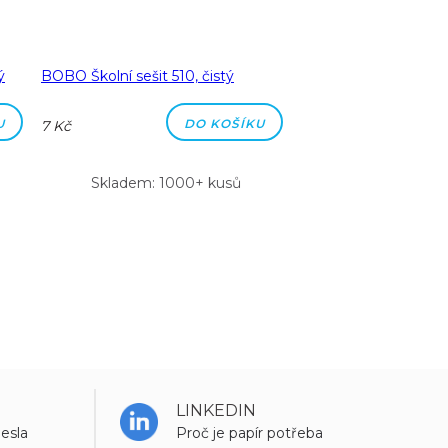
ý
BOBO Školní sešit 510, čistý
BOBO Školní sešit 51
čtverečkovaný
U
DO KOŠÍKU
7 Kč
7 Kč
Skladem: 1000+ kusů
Skladem: 100
LINKEDIN
esla
Proč je papír potřeba