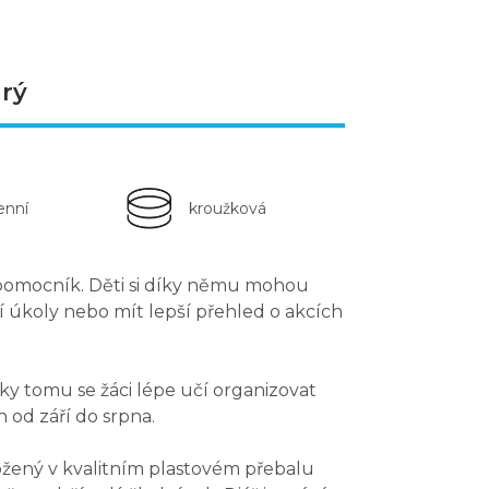
drý
enní
kroužková
 pomocník. Děti si díky němu mohou
í úkoly
nebo mít lepší přehled o akcích
ky tomu se žáci lépe
učí organizovat
án
od září do srpna
.
ožený v kvalitním plastovém přebalu