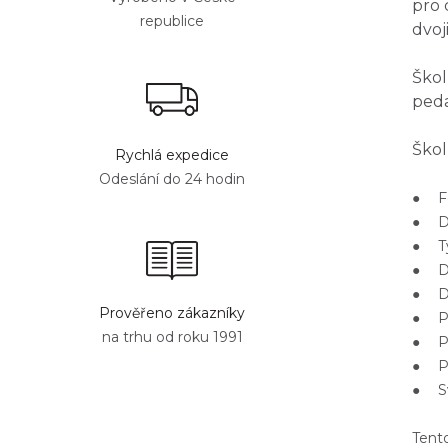
pro 
republice
dvoj
Škol
peda
Škol
Rychlá expedice
Odeslání do 24 hodin
● Fo
● Di
● Tý
● Do
● Dů
Prověřeno zákazníky
● Př
na trhu od roku 1991
● Pr
● Pr
● Sv
Tento