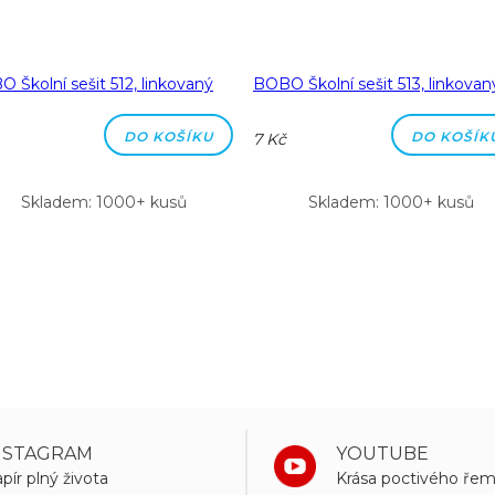
 Školní sešit 512, linkovaný
BOBO Školní sešit 513, linkovan
DO KOŠÍKU
DO KOŠÍK
7 Kč
Skladem: 1000+ kusů
Skladem: 1000+ kusů
NSTAGRAM
YOUTUBE
pír plný života
Krása poctivého řem