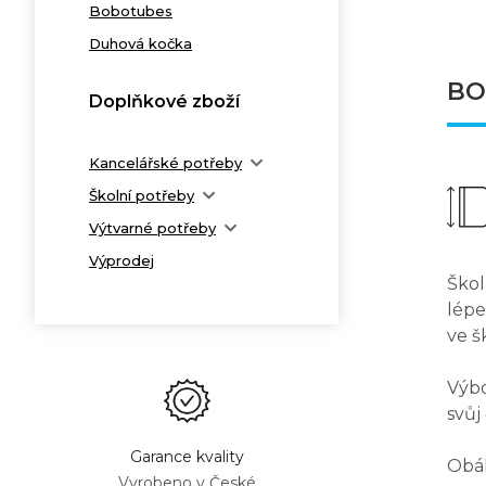
Bobotubes
Duhová kočka
BO
Doplňkové zboží
Kancelářské potřeby
Školní potřeby
Výtvarné potřeby
Výprodej
Škol
lép
ve šk
Výbo
svůj
Garance kvality
Obál
Vyrobeno v České