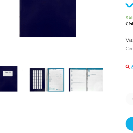
Skl
Čís
Va
Ce