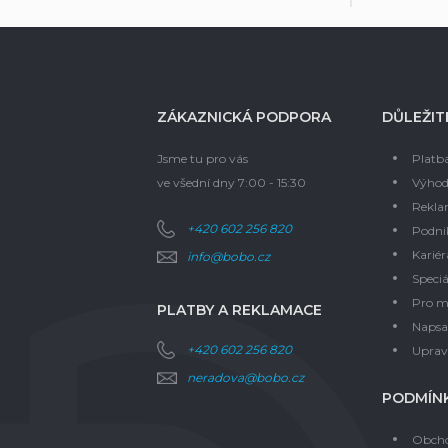
ZÁKAZNICKÁ PODPORA
DŮLEŽIT
Jsme tu pro vás
Platb
ve všední dny 7:00 - 15:30
Výhod
Rekla
+420 602 256 820
Podni
Kariér
info@bobo.cz
Speciá
Pro m
PLATBY A REKLAMACE
Napsal
+420 602 256 820
Upravi
neradova@bobo.cz
PODMÍNK
Obcho