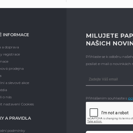
É INFORMACE
MILUJETE PAP
NAŠICH NOVI
a a doprava
y registrace
Přihlaste se k odběru naš
mace
posílat e-mail o novinkách
ková prodejna
a
lní a slevové akce
édia
i o nás
Přihlášením souhlasíte s
po
t nastavení Cookies
Y A PRAVIDLA
dní podmínky