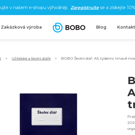
ujte v našem e-shopu výhodněji.
Zaregistrujte
se a získejte
10%
Zakázková výroba
Blog
Kontak
O
>
Učitelské a školní diáře
>
BOBO Školní diář, A5, týdenní, tmavě mo
B
A
t
Prak
2026
orga