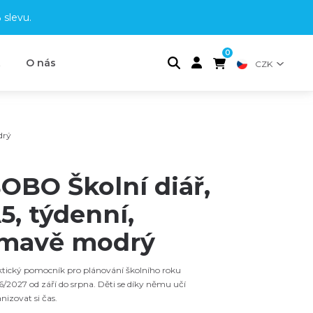
 slevu
.
0
t
O nás
CZK
drý
OBO Školní diář,
5, týdenní,
mavě modrý
tický pomocník pro plánování školního roku
/2027 od září do srpna. Děti se díky němu učí
nizovat si čas.