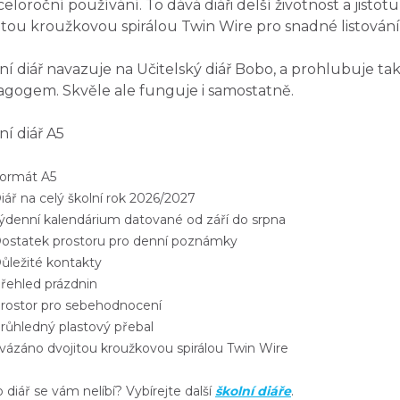
celoroční používání. To dává diáři delší životnost a jistotu
itou kroužkovou spirálou Twin Wire pro snadné listování
ní diář navazuje na Učitelský diář Bobo, a prohlubuje tak
gogem. Skvěle ale funguje i samostatně.
ní diář A5
rmát A5
ář na celý školní rok 2026/2027
denní kalendárium datované od září do srpna
statek prostoru pro denní poznámky
ležité kontakty
ehled prázdnin
ostor pro sebehodnocení
ůhledný plastový přebal
ázáno dvojitou kroužkovou spirálou Twin Wire
 diář se vám nelíbí? Vybírejte další
školní diáře
.