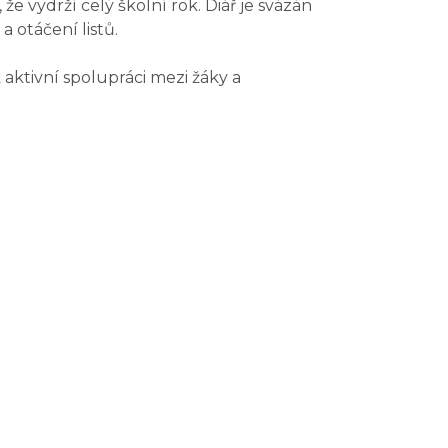
, že
vydrží celý školní rok
. Diář je svázán
a otáčení listů.
 aktivní spolupráci mezi žáky a