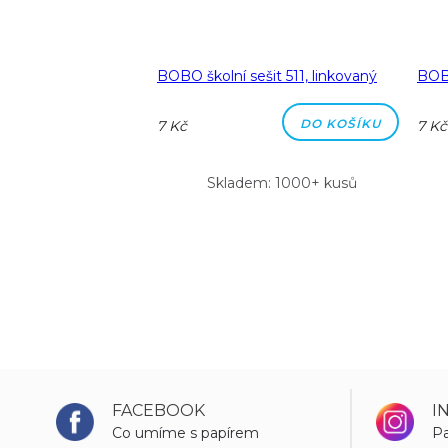
a A5 linka 8 mm
BOBO školní sešit 511, linkovaný
BOBO
DO KOŠÍKU
DO KOŠÍKU
7 Kč
7 Kč
m: 1000+ kusů
Skladem: 1000+ kusů
FACEBOOK
I
Co umíme s papírem
Pa