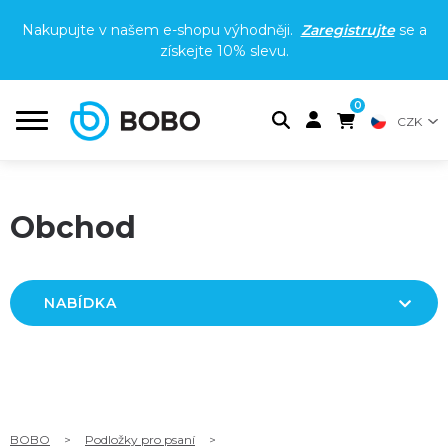
Nakupujte v našem e-shopu výhodněji.
Zaregistrujte
se a
získejte
10% slevu
.
0
CZK
Obchod
NABÍDKA
BOBO
>
Podložky pro psaní
>