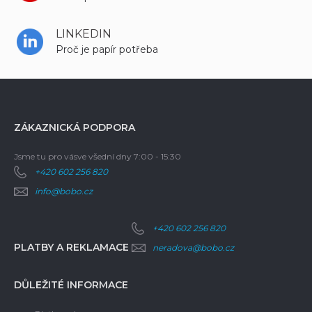
LINKEDIN
Proč je papír potřeba
ZÁKAZNICKÁ PODPORA
Jsme tu pro vás
ve všední dny 7:00 - 15:30
+420 602 256 820
info@bobo.cz
+420 602 256 820
PLATBY A REKLAMACE
neradova@bobo.cz
DŮLEŽITÉ INFORMACE