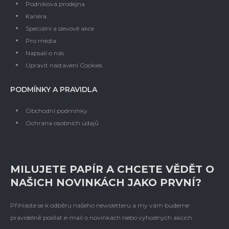
Podniková prodejna
Kariéra
Speciální a slevové akce
Pro média
Napsali o nás
Upravit nastavení Cookies
PODMÍNKY A PRAVIDLA
Obchodní podmínky
Ochrana osobních údajů
MILUJETE PAPÍR A CHCETE VĚDĚT O
NAŠICH NOVINKÁCH JAKO PRVNÍ?
Přihlaste se k odběru našeho newsletteru a my vám budeme
pravidelně posílat e-mail o novinkách nebo výhodných akcích.