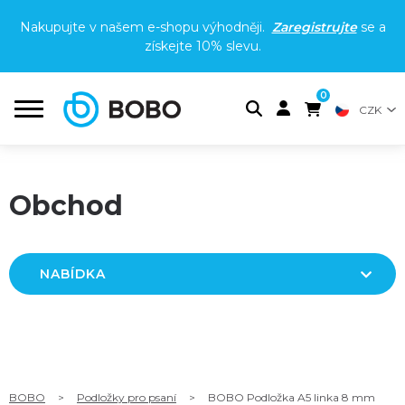
Nakupujte v našem e-shopu výhodněji.
Zaregistrujte
se a
získejte
10% slevu
.
0
CZK
Obchod
NABÍDKA
BOBO
>
Podložky pro psaní
>
BOBO Podložka A5 linka 8 mm