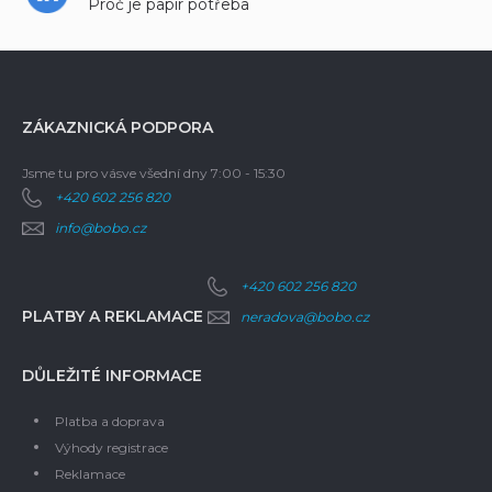
Proč je papír potřeba
ZÁKAZNICKÁ PODPORA
Jsme tu pro vás
ve všední dny 7:00 - 15:30
+420 602 256 820
info@bobo.cz
+420 602 256 820
PLATBY A REKLAMACE
neradova@bobo.cz
DŮLEŽITÉ INFORMACE
Platba a doprava
Výhody registrace
Reklamace