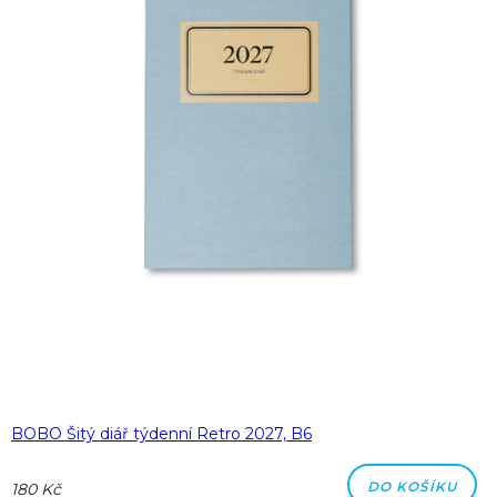
BOBO Šitý diář týdenní Retro 2027, B6
DO KOŠÍKU
180 Kč