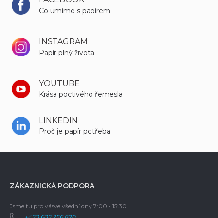
Co umíme s papírem
INSTAGRAM
Papír plný života
YOUTUBE
Krása poctivého řemesla
LINKEDIN
Proč je papír potřeba
ZÁKAZNICKÁ PODPORA
Jsme tu pro vás
ve všední dny 7:00 - 15:30
+420 602 256 820