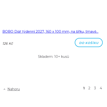
BOBO Diář týdenní 2027, 160 x 100 mm, na šířku, tmavě…
DO KOŠÍKU
126 Kč
Skladem: 10+ kusů
1
2
3
4
Nahoru