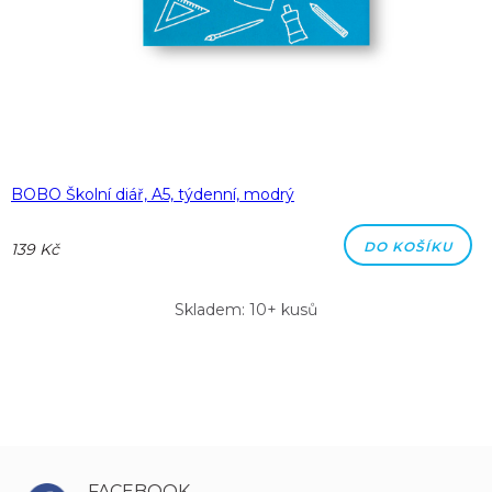
BOBO Školní diář, A5, týdenní, modrý
DO KOŠÍKU
139 Kč
Skladem: 10+ kusů
FACEBOOK