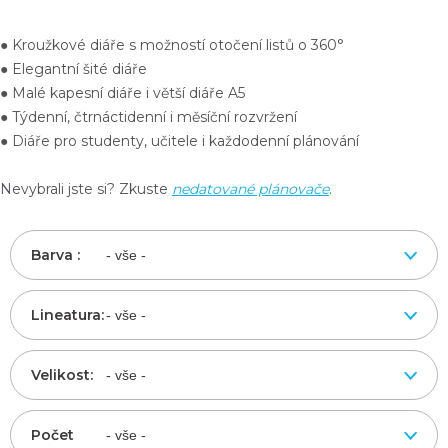
● Kroužkové diáře s možností otočení listů o 360°
● Elegantní šité diáře
● Malé kapesní diáře i větší diáře A5
● Týdenní, čtrnáctidenní i měsíční rozvržení
● Diáře pro studenty, učitele i každodenní plánování
Nevybrali jste si? Zkuste
nedatované plánovače
.
Barva :
Lineatura:
Velikost:
Počet