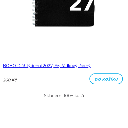
BOBO Diář týdenní 2027, A5, řádkový, černý
DO KOŠÍKU
200 Kč
Skladem: 100+ kusů