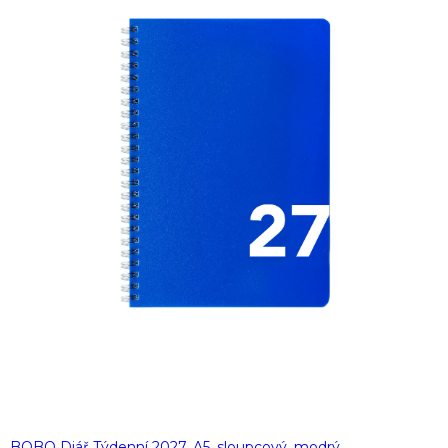
BOBO Diář Týdenní 2027, A5, sloupcový, modrý