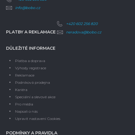
info@bobo.cz
+420 602 256 820
PLATBY A REKLAMACE
neradova@bobo.cz
DŮLEŽITÉ INFORMACE
Platba a doprava
Výhody registrace
Reklamace
Podniková prodejna
Kariéra
Speciální a slevové akce
Pro média
Napsali o nás
Upravit nastavení Cookies
PODMÍNKY A PRAVIDLA