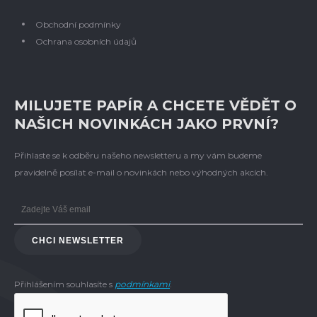
Obchodní podmínky
Ochrana osobních údajů
MILUJETE PAPÍR A CHCETE VĚDĚT O
NAŠICH NOVINKÁCH JAKO PRVNÍ?
Přihlaste se k odběru našeho newsletteru a my vám budeme
pravidelně posílat e-mail o novinkách nebo výhodných akcích.
CHCI NEWSLETTER
Přihlášením souhlasíte s
podmínkami
.