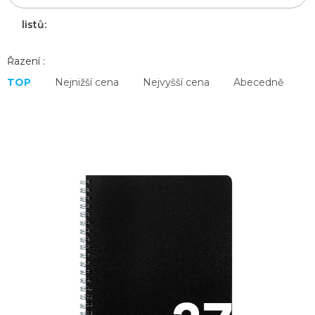
listů:
Řazení :
TOP
Nejnižší cena
Nejvyšší cena
Abecedně