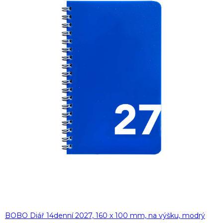
BOBO Diář 14denní 2027, 160 x 100 mm, na výšku, modrý