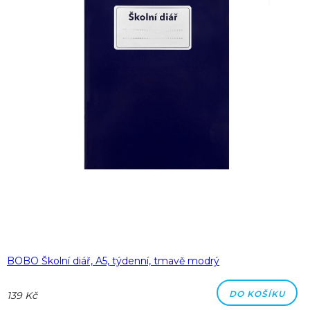
BOBO Školní diář, A5, týdenní, tmavě modrý
DO KOŠÍKU
139 Kč