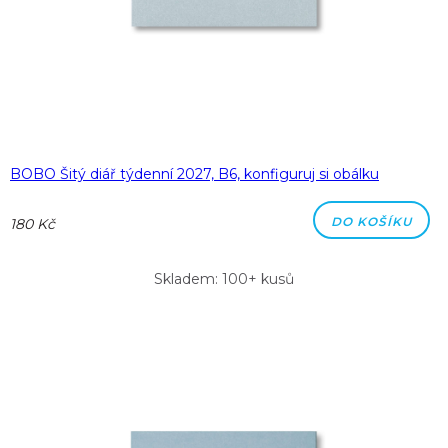
BOBO Šitý diář týdenní 2027, B6, konfiguruj si obálku
DO KOŠÍKU
180 Kč
Skladem: 100+ kusů