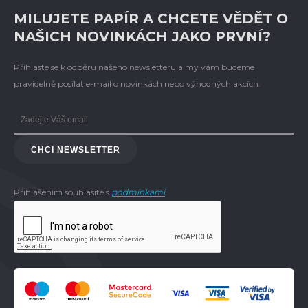
MILUJETE PAPÍR A CHCETE VĚDĚT O
NAŠICH NOVINKÁCH JAKO PRVNÍ?
Přihlaste se k odběru našeho newsletteru a my vám budeme
pravidelně posílat e-mail o novinkách nebo výhodných akcích.
CHCI NEWSLETTER
Přihlášením souhlasíte s
podmínkami
.