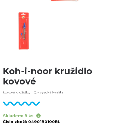
Koh-i-noor kružidlo
kovové
kovové kružidlo, HQ - vysoká kvalita
Skladem: 8 ks
Číslo zboží:
04901B0100BL