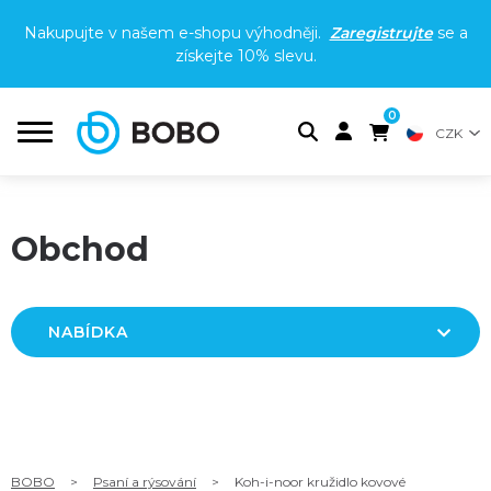
Nakupujte v našem e-shopu výhodněji.
Zaregistrujte
se a
získejte
10% slevu
.
0
CZK
Obchod
NABÍDKA
BOBO
>
Psaní a rýsování
>
Koh-i-noor kružidlo kovové