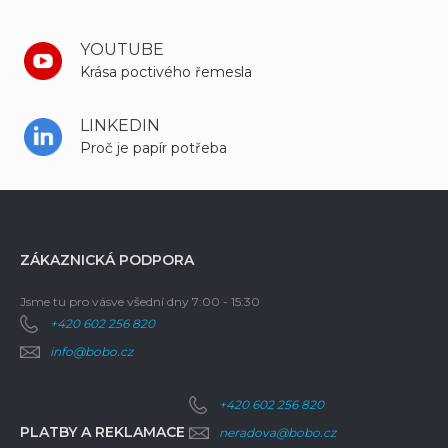
YOUTUBE
Krása poctivého řemesla
LINKEDIN
Proč je papír potřeba
ZÁKAZNICKÁ PODPORA
Jsme tu pro vás
ve všední dny 7:00 - 15:30
+420 602 256 820
info@bobo.cz
+420 602 256 820
PLATBY A REKLAMACE
neradova@bobo.cz