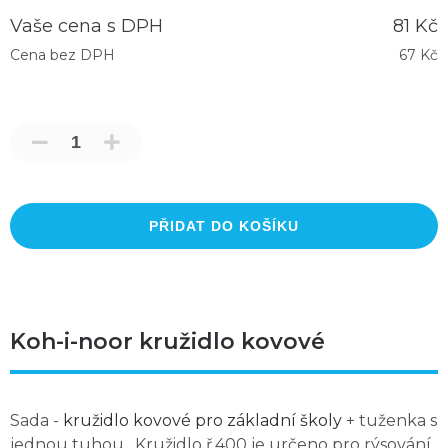
Vaše cena s DPH
81 Kč
Cena bez DPH
67 Kč
PŘIDAT DO KOŠÍKU
Koh-i-noor kružidlo kovové
Sada -
kružidlo kovové pro základní školy
+ tuženka s
jednou tuhou . Kružidlo ř.400 je určeno pro rýsování