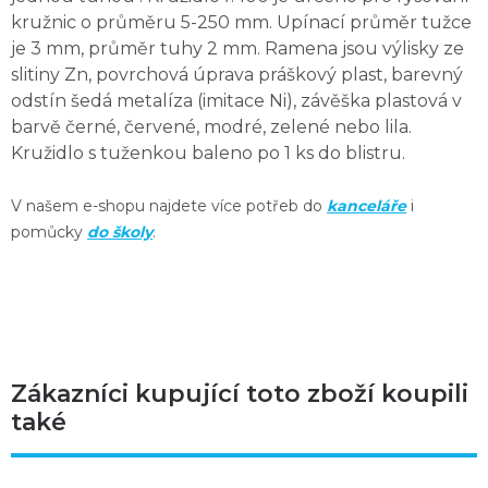
kružnic o průměru 5-250 mm. Upínací průměr tužce
je 3 mm, průměr tuhy 2 mm. Ramena jsou výlisky ze
slitiny Zn, povrchová úprava práškový plast, barevný
odstín šedá metalíza (imitace Ni), závěška plastová v
barvě černé, červené, modré, zelené nebo lila.
Kružidlo s tuženkou baleno po 1 ks do blistru.
V našem e-shopu najdete více potřeb do
kanceláře
i
pomůcky
do školy
.
Zákazníci kupující toto zboží koupili
také