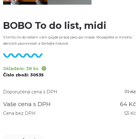
BOBO To do list, midi
S tímto to do listem vám půjde práce jako po másle. Rozepište si mnoho
denních povinností a škrtejte hotové.
Skladem: 38 ks
Číslo zboží:
30535
Doporučená cena s DPH
71 Kč
Vaše cena s DPH
64 Kč
Cena bez DPH
53 Kč