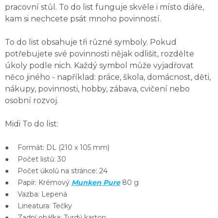
pracovní stůl
. To do list
funguje skvěle i místo diáře
,
kam si nechcete psát mnoho povinností.
To do list obsahuje
tři různé symboly
. Pokud
potřebujete své povinnosti nějak
odlišit, rozdělte
úkoly
podle nich. Každý symbol může
vyjadřovat
něco jiného
- například: práce, škola, domácnost, děti,
nákupy, povinnosti, hobby, zábava, cvičení nebo
osobní rozvoj.
Midi To do list:
● Formát: DL (210 x 105 mm)
● Počet listů: 30
● Počet úkolů na stránce: 24
● Papír: Krémový
Munken Pure
80 g
● Vazba: Lepená
● Lineatura: Tečky
● Zadní obálka: Tvrdý karton