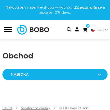
Nakupujte v našem e-shopu výhodněji.
Zaregistrujte
se a
získejte
10% slevu
.
0
CZK
Obchod
NABÍDKA
BOBO
>
Nedatované výrobky
>
BOBO To do list, midi