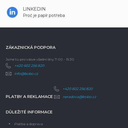
LINKEDIN
Proč je papír potřeba
ZÁKAZNICKÁ PODPORA
Jsme tu pro vás
ve všední dny 7:00 - 15:30
+420 602 256 820
info@bobo.cz
+420 602 256 820
PLATBY A REKLAMACE
neradova@bobo.cz
DŮLEŽITÉ INFORMACE
Platba a doprava