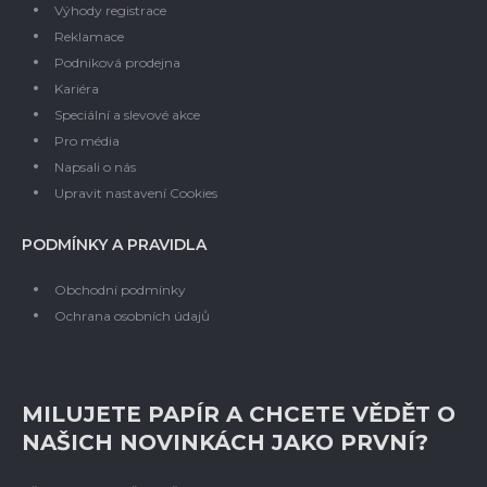
Výhody registrace
Reklamace
Podniková prodejna
Kariéra
Speciální a slevové akce
Pro média
Napsali o nás
Upravit nastavení Cookies
PODMÍNKY A PRAVIDLA
Obchodní podmínky
Ochrana osobních údajů
MILUJETE PAPÍR A CHCETE VĚDĚT O
NAŠICH NOVINKÁCH JAKO PRVNÍ?