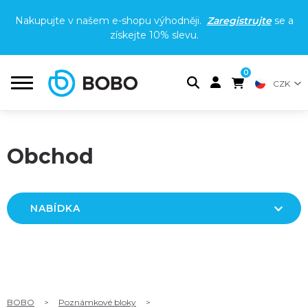
Nakupujte v našem e-shopu výhodněji.
Zaregistrujte
se a
získejte
10% slevu
.
0
CZK
Obchod
NABÍDKA
BOBO
>
Poznámkové bloky
>