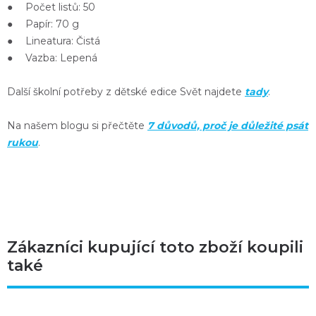
● Počet listů: 50
● Papír: 70 g
● Lineatura: Čistá
● Vazba: Lepená
Další školní potřeby z dětské edice Svět najdete
tady
.
Na našem blogu si přečtěte
7 důvodů, proč je důležité psát
rukou
.
Zákazníci kupující toto zboží koupili
také