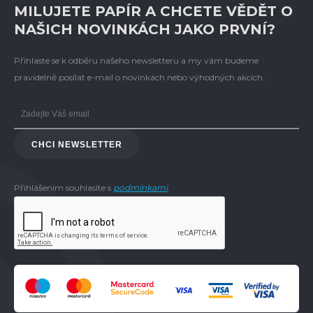
MILUJETE PAPÍR A CHCETE VĚDĚT O
NAŠICH NOVINKÁCH JAKO PRVNÍ?
Přihlaste se k odběru našeho newsletteru a my vám budeme
pravidelně posílat e-mail o novinkách nebo výhodných akcích.
CHCI NEWSLETTER
Přihlášením souhlasíte s
podmínkami
.