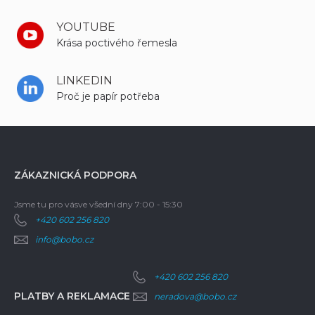
YOUTUBE
Krása poctivého řemesla
LINKEDIN
Proč je papír potřeba
ZÁKAZNICKÁ PODPORA
Jsme tu pro vás
ve všední dny 7:00 - 15:30
+420 602 256 820
info@bobo.cz
+420 602 256 820
PLATBY A REKLAMACE
neradova@bobo.cz