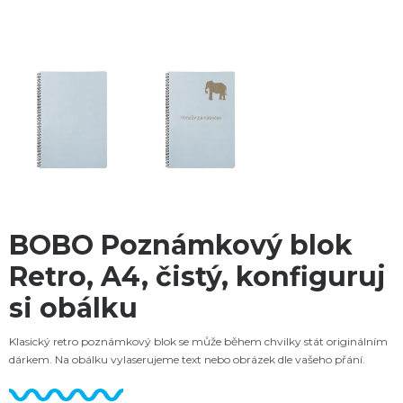
BOBO Poznámkový blok
Retro, A4, čistý, konfiguruj
si obálku
Klasický retro poznámkový blok se může během chvilky stát originálním
dárkem. Na obálku vylaserujeme text nebo obrázek dle vašeho přání.