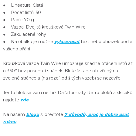
● Lineatura: Čistá
● Počet listů: 50
● Papír: 70 g
● Vazba: Dvojitá kroužková Twin Wire
● Zakulacené rohy
● Na obálku je možné
vylaserovat
text nebo obrázek podle
vašeho přání
Kroužková
vazba Twin Wire
umožňuje snadné
otáčení listů až
o 360°
bez posunutí stránek. Blok
zůstane otevřený
na
zvolené stránce a (na rozdíl od šitých vazeb) se nezavře.
Tento blok se vám nelíbí? Další formáty Retro bloků a skicáků
najdete
zde
.
Na našem
blogu
si přečtěte
7 důvodů, proč je dobré psát
rukou
.