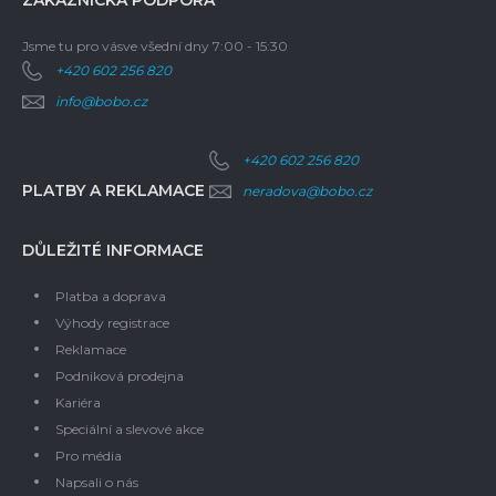
Jsme tu pro vás
ve všední dny 7:00 - 15:30
+420 602 256 820
info@bobo.cz
+420 602 256 820
PLATBY A REKLAMACE
neradova@bobo.cz
DŮLEŽITÉ INFORMACE
Platba a doprava
Výhody registrace
Reklamace
Podniková prodejna
Kariéra
Speciální a slevové akce
Pro média
Napsali o nás