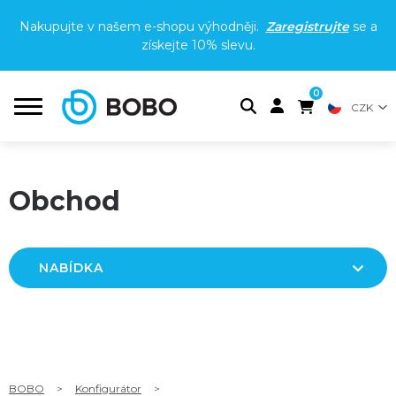
Nakupujte v našem e-shopu výhodněji.
Zaregistrujte
se a
získejte
10% slevu
.
0
CZK
Obchod
NABÍDKA
BOBO
>
Konfigurátor
>