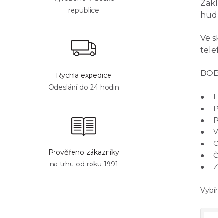
Zakl
republice
hudb
Ve s
tele
BOBO
Rychlá expedice
Odeslání do 24 hodin
● Fo
● Po
● Pap
● Va
● Or
Prověřeno zákazníky
● Če
na trhu od roku 1991
● Zad
Vybír