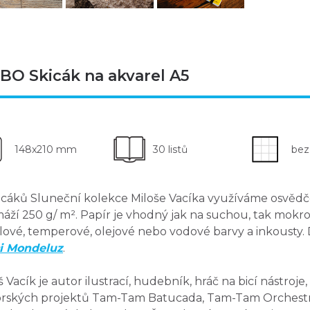
BO Skicák na akvarel A5
148x210 mm
30 listů
bez
icáků Sluneční kolekce Miloše Vacíka využíváme osvě
áží 250 g/ m². Papír je
vhodný jak na suchou, tak mokr
lové, temperové, olejové nebo vodové barvy a inkoust
ci Mondeluz
.
š Vacík
je autor ilustrací, hudebník, hráč na bicí nástroje
rských projektů Tam-Tam Batucada, Tam-Tam Orchestra