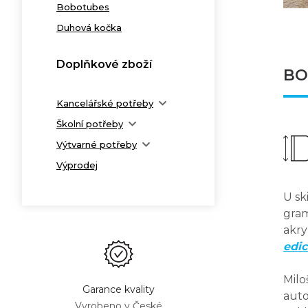
Bobotubes
Duhová kočka
Doplňkové zboží
BO
Kancelářské potřeby
Školní potřeby
Výtvarné potřeby
Výprodej
U sk
gram
akry
edi
Milo
Garance kvality
auto
Vyrobeno v České