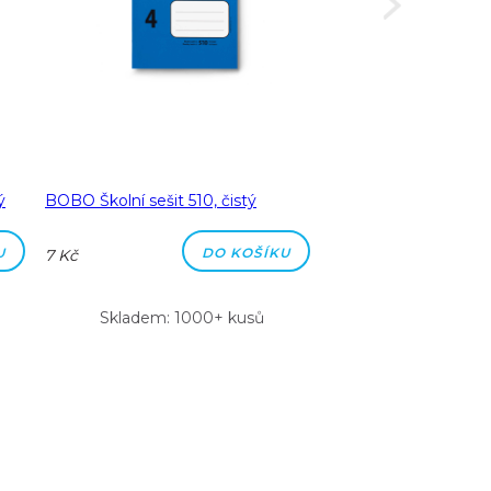
ý
BOBO Školní sešit 510, čistý
BOBO Školní sešit 51
čtverečkovaný
U
DO KOŠÍKU
7 Kč
7 Kč
Skladem: 1000+ kusů
Skladem: 100