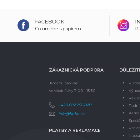
FACEBOOK
I
Co umíme s papírem
Pa
ZÁKAZNICKÁ PODPORA
DŮLEŽIT
Jsme tu pro vás
Platb
ve všední dny 7:00 - 15:30
Výhod
Rekla
+420 602 256 820
Podni
Kariér
info@bobo.cz
Speciá
Pro m
PLATBY A REKLAMACE
Napsal