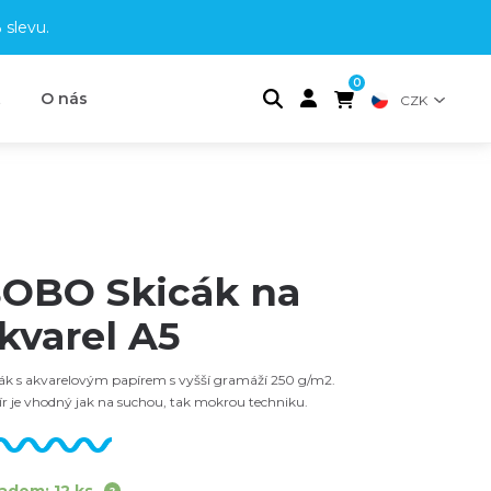
 slevu
.
0
t
O nás
CZK
OBO Skicák na
kvarel A5
ák s akvarelovým papírem s vyšší gramáží 250 g/m2.
r je vhodný jak na suchou, tak mokrou techniku.