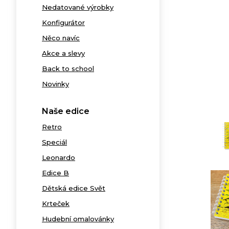
Nedatované výrobky
Konfigurátor
Něco navíc
Akce a slevy
Back to school
Novinky
Naše edice
Retro
Speciál
Leonardo
Edice B
Dětská edice Svět
Krteček
Hudební omalovánky