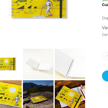
Skl
Čís
Dop
Va
Ce