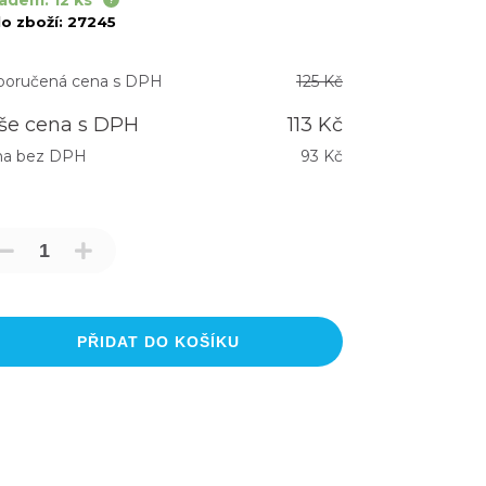
adem: 12 ks
lo zboží:
27245
oručená cena s DPH
125 Kč
še cena s DPH
113 Kč
na bez DPH
93 Kč
PŘIDAT DO KOŠÍKU