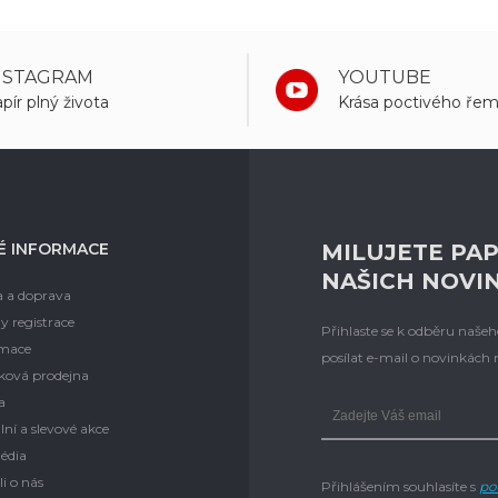
NSTAGRAM
YOUTUBE
pír plný života
Krása poctivého řem
É INFORMACE
MILUJETE PAP
NAŠICH NOVI
a a doprava
y registrace
Přihlaste se k odběru naš
mace
posílat e-mail o novinkách
ková prodejna
a
lní a slevové akce
édia
i o nás
Přihlášením souhlasíte s
po