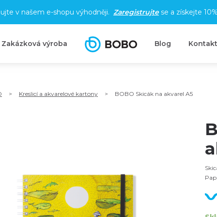
ujte v našem e-shopu výhodněji.
Zaregistrujte
se a získejte
10%
Zakázková výroba
Blog
Kontak
O
>
Kreslicí a akvarelové kartony
>
BOBO Skicák na akvarel A5
B
a
Skic
Papí