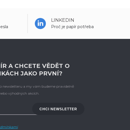
LINKEDIN
esla
Proč je papír potřeba
ÍR A CHCETE VĚDĚT O
NKÁCH JAKO PRVNÍ?
eho newsletteru a my vám budeme pravidelně
 nebo výhodných akcích.
CHCI NEWSLETTER
dmínkami
.