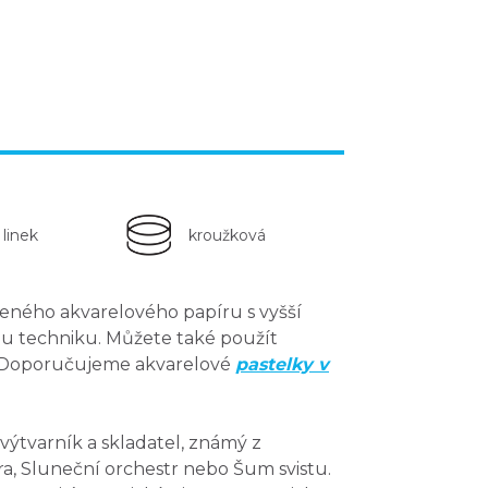
 linek
kroužková
dčeného
akvarelového papíru
s vyšší
ou techniku
. Můžete také použít
y. Doporučujeme akvarelové
pastelky v
, výtvarník a skladatel, známý z
, Sluneční orchestr nebo Šum svistu.