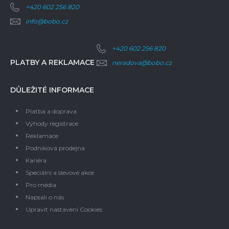
+420 602 256 820
info@bobo.cz
+420 602 256 820
PLATBY A REKLAMACE
neradova@bobo.cz
DŮLEŽITÉ INFORMACE
Platba a doprava
Výhody registrace
Reklamace
Podniková prodejna
Kariéra
Speciální a slevové akce
Pro média
Napsali o nás
Upravit nastavení Cookies