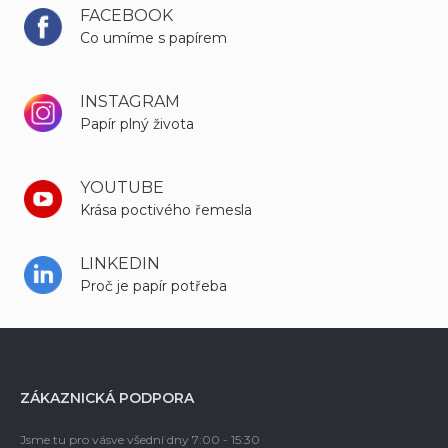
FACEBOOK
Co umíme s papírem
INSTAGRAM
Papír plný života
YOUTUBE
Krása poctivého řemesla
LINKEDIN
Proč je papír potřeba
ZÁKAZNICKÁ PODPORA
Jsme tu pro vás
ve všední dny 7:00 - 15:30