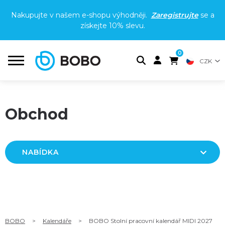
Nakupujte v našem e-shopu výhodněji.
Zaregistrujte
se a
získejte
10% slevu
.
0
CZK
Obchod
NABÍDKA
BOBO
>
Kalendáře
>
BOBO Stolní pracovní kalendář MIDI 2027