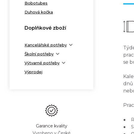
Bobotubes
Duhová kočka
Doplňkové zboží
Kancelářské potřeby
Týde
Školní potřeby
prac
se b
Výtvarné potřeby
Výprodej
Kale
dnů 
nebo
Prac
● Roz
Garance kvality
● Sl
Vyrobeno v České