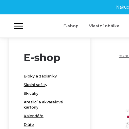
Nakup
E-shop
Vlastní obálka
E-shop
BOB
Bloky a zápisníky
Školní sešity
Skicáky
Kreslicí a akvarelové
kartony
Kalendáře
Diáře