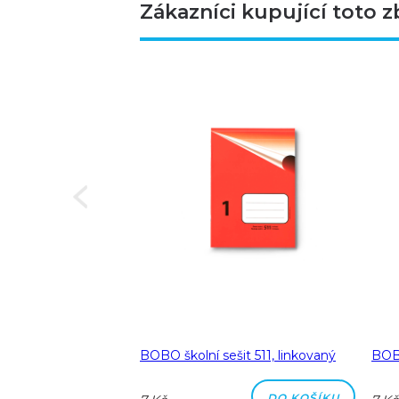
Zákazníci kupující toto z
Next
a A5 linka 8 mm
BOBO školní sešit 511, linkovaný
BOBO
DO KOŠÍKU
DO KOŠÍKU