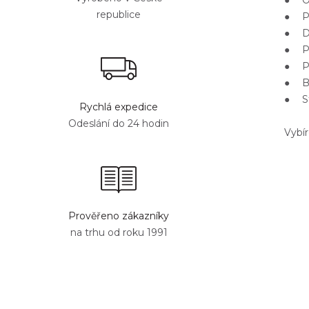
● Ob
republice
● Př
● Da
● Př
● Př
● Bíl
● St
Rychlá expedice
Odeslání do 24 hodin
Vybír
Prověřeno zákazníky
na trhu od roku 1991