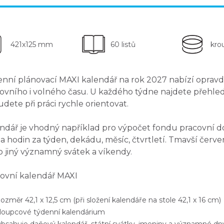
421x125 mm
60 listů
kro
nní plánovací MAXI kalendář na rok 2027 nabízí
opravd
ovního i volného času. U každého týdne najdete přehle
udete při práci rychle orientovat.
ndář je
vhodný například pro výpočet fondu pracovní d
a hodin za týden, dekádu, měsíc, čtvrtletí. Tmavší červ
 jiný významný svátek a víkendy.
ovní kalendář MAXI
měr 42,1 x 12,5 cm (při složení kalendáře na stole 42,1 x 16 cm)
oupcové týdenní kalendárium