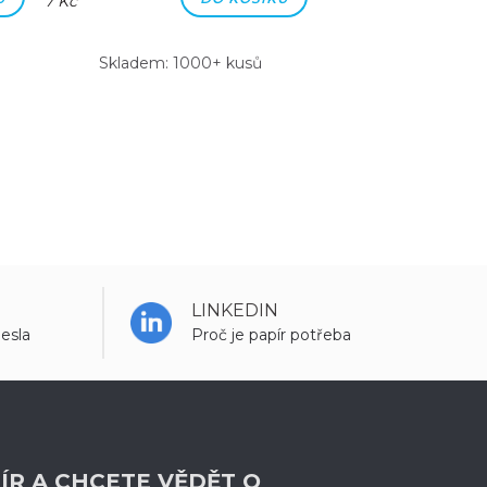
7 Kč
7 Kč
Skladem: 1000+ kusů
Skladem: 100
LINKEDIN
esla
Proč je papír potřeba
ÍR A CHCETE VĚDĚT O