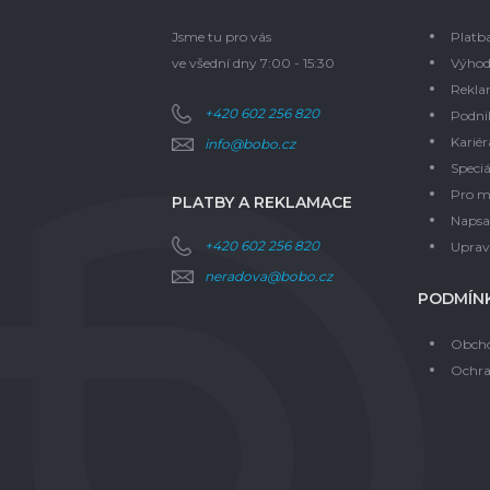
Jsme tu pro vás
Platb
ve všední dny 7:00 - 15:30
Výhod
Rekla
+420 602 256 820
Podni
Kariér
info@bobo.cz
Speciá
Pro m
PLATBY A REKLAMACE
Napsal
+420 602 256 820
Upravi
neradova@bobo.cz
PODMÍNK
Obcho
Ochra