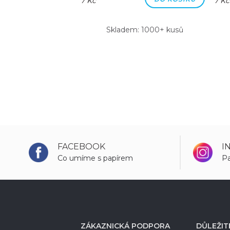
7 Kč
7 Kč
m: 1000+ kusů
Skladem: 1000+ kusů
FACEBOOK
I
Co umíme s papírem
Pa
ZÁKAZNICKÁ PODPORA
DŮLEŽIT