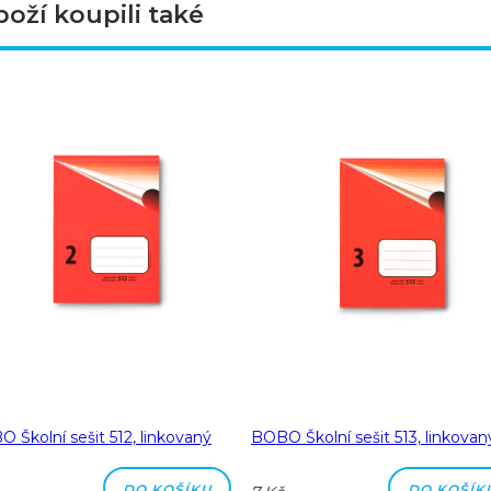
boží koupili také
 Školní sešit 512, linkovaný
BOBO Školní sešit 513, linkovan
DO KOŠÍKU
DO KOŠÍK