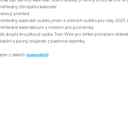
sahuje daňový kalendář, státní svátky, jmeniny a významné dn
ehledný tříměsíční kalendář
ňový přehled
ehledný kalendář svátků jmen a státních svátků pro roky 2027 
ehledné kalendárium s místem pro poznámky
á dvojitá kroužková vazba Twin Wire pro lehké přetáčení stráne
abilní a pevný stojánek z papírové lepenky
ejte z dalších
kalendářů
.