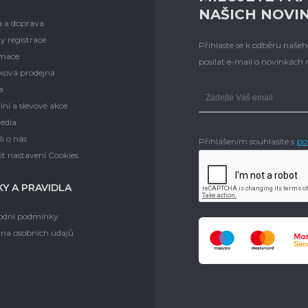
NAŠICH NOVI
a a doprava
y registrace
Přihlaste se k odběru naš
mace
posílat e-mail o novinkách
ková prodejna
a
lní a slevové akce
édia
i o nás
Přihlášením souhlasíte s
po
t nastavení Cookies
Y A PRAVIDLA
dní podmínky
na osobních údajů