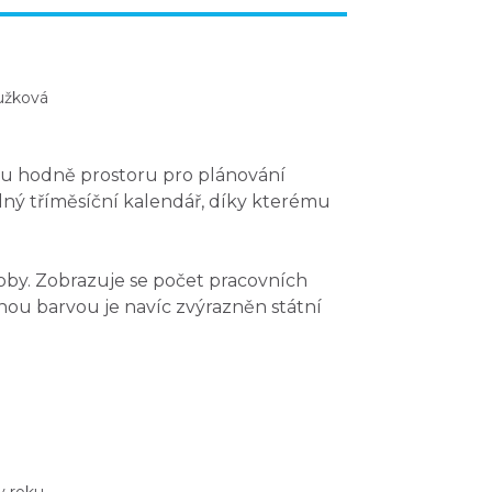
užková
u hodně prostoru
pro plánování
dný tříměsíční kalendář, díky kterému
oby
. Zobrazuje se počet pracovních
enou barvou je navíc zvýrazněn státní