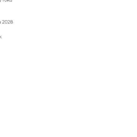
y roku
a 2028
k