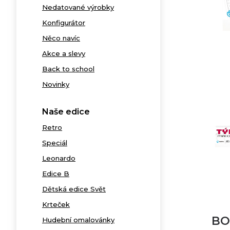
Nedatované výrobky
Konfigurátor
Něco navíc
Akce a slevy
Back to school
Novinky
Naše edice
Retro
Speciál
Leonardo
Edice B
Dětská edice Svět
Krteček
BO
Hudební omalovánky