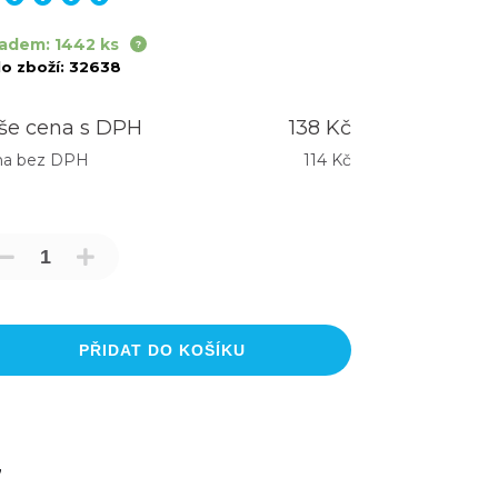
adem: 1442 ks
lo zboží:
32638
še cena s DPH
138 Kč
na bez DPH
114 Kč
PŘIDAT DO KOŠÍKU
7