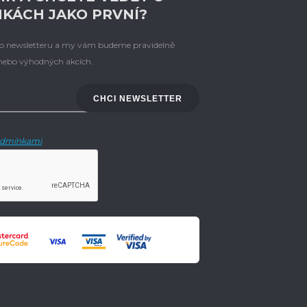
NKÁCH JAKO PRVNÍ?
eho newsletteru a my vám budeme pravidelně
 nebo výhodných akcích.
CHCI NEWSLETTER
dmínkami
.