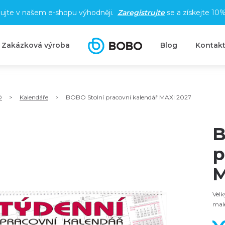
ujte v našem e-shopu výhodněji.
Zaregistrujte
se a získejte
10%
Zakázková výroba
Blog
Kontak
O
>
Kalendáře
>
BOBO Stolní pracovní kalendář MAXI 2027
B
p
M
Velk
malé