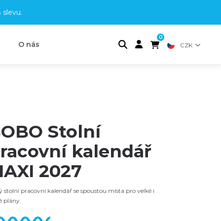
 slevu
.
0
t
O nás
CZK
OBO Stolní
racovní kalendář
AXI 2027
ý stolní pracovní kalendář se spoustou místa pro velké i
 plány.