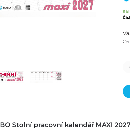
Skl
Čís
Va
Ce
BO Stolní pracovní kalendář MAXI 202