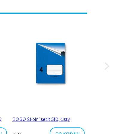
ý
BOBO Školní sešit 510, čistý
BOBO Školní sešit 51
čtverečkovaný
U
DO KOŠÍKU