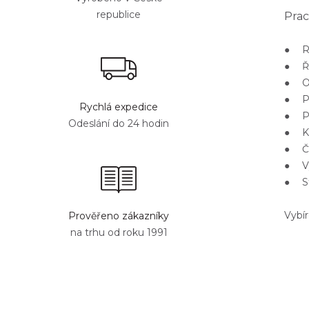
republice
Prac
● Roz
● Řá
● Ob
● Př
Rychlá expedice
● Plá
Odeslání do 24 hodin
● Ka
● Čer
● Vy
● St
Vybír
Prověřeno zákazníky
na trhu od roku 1991