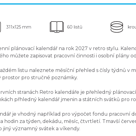
311x125 mm
60 listů
kro
nní plánovací kalendář na rok 2027 v retro stylu. Kale
ého můžete zapisovat pracovní činnosti i osobní plány od 
aždém listu naleznete
měsíční přehled
s čísly týdnů v m
ý
prostor pro stručné poznámky
.
rvních stranách Retro kalendáře je přehledný
plánovací
nkách přhledný kalendář jmenin a státních svátků pro r
ndář je
vhodný například pro výpočet fondu pracovní d
a hodin za týden, dekádu, měsíc, čtvrtletí. Tmavší červ
 jiný významný svátek a víkendy.