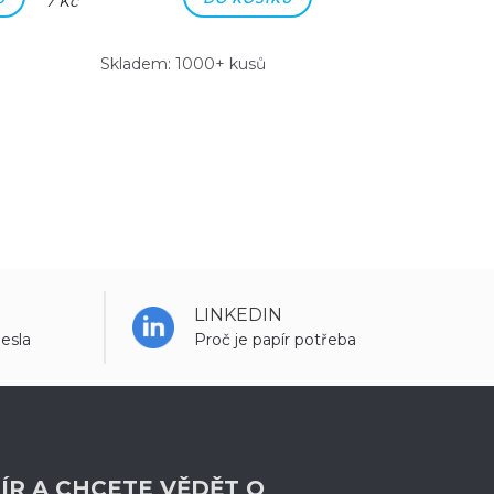
7 Kč
7 Kč
Skladem: 1000+ kusů
Skladem: 100
LINKEDIN
esla
Proč je papír potřeba
ÍR A CHCETE VĚDĚT O