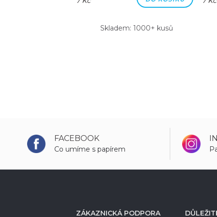
7 Kč
7 Kč
m: 1000+ kusů
Skladem: 1000+ kusů
FACEBOOK
I
Co umíme s papírem
Pa
ZÁKAZNICKÁ PODPORA
DŮLEŽIT