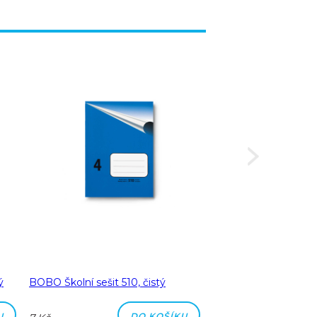
ý
BOBO Školní sešit 510, čistý
BOBO Školní sešit 51
čtverečkovaný
U
DO KOŠÍKU