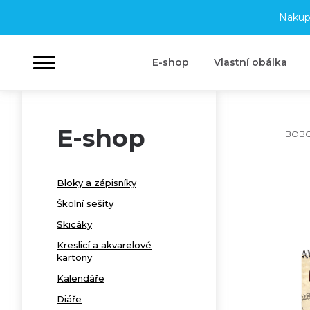
Nakup
E-shop
Vlastní obálka
E-shop
BOB
Bloky a zápisníky
Školní sešity
Skicáky
Kreslicí a akvarelové
kartony
Kalendáře
Diáře