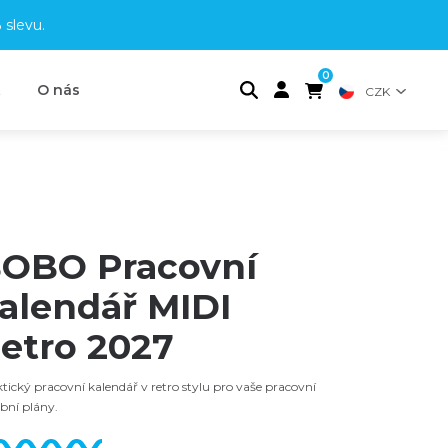
 slevu
.
0
t
O nás
CZK
OBO Pracovní
alendář MIDI
etro 2027
tický pracovní kalendář v retro stylu pro vaše pracovní
obní plány.