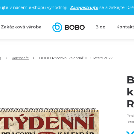
ujte v našem e-shopu výhodněji.
Zaregistrujte
se a získejte
10%
Zakázková výroba
Blog
Kontak
O
>
Kalendáře
>
BOBO Pracovní kalendář MIDI Retro 2027
B
k
R
Prak
i os