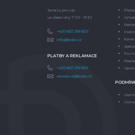
Jsme tu pro vás
Platb
ve všední dny 7:00 - 15:30
Výhod
Rekla
+420 602 256 820
Podni
Kariér
info@bobo.cz
Speciá
Pro m
PLATBY A REKLAMACE
Napsal
+420 602 256 820
Upravi
neradova@bobo.cz
PODMÍNK
Obcho
Ochra