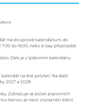
užková
ndář má sloupcové kalendárium, do
7:00 do 16:00, nebo si časy přizpůsobit.
ěsíci. Dále je v týdenním kalendáriu
 kalendář na dvě pololetí
. Na další
oky 2027 a 2028
oby
. Zobrazuje se počet pracovních
enou barvou je navíc zvýrazněn státní