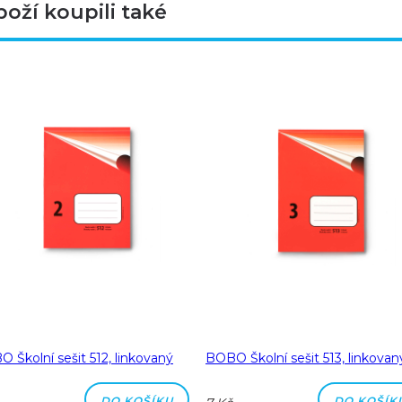
boží koupili také
 Školní sešit 512, linkovaný
BOBO Školní sešit 513, linkovan
DO KOŠÍKU
DO KOŠÍK