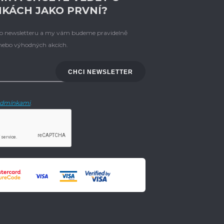
NKÁCH JAKO PRVNÍ?
eho newsletteru a my vám budeme pravidelně
 nebo výhodných akcích.
CHCI NEWSLETTER
dmínkami
.