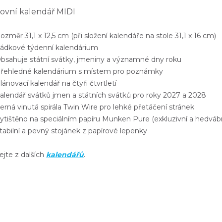
ovní kalendář MIDI
měr 31,1 x 12,5 cm (při složení kalendáře na stole 31,1 x 16 cm)
dkové týdenní kalendárium
sahuje státní svátky, jmeniny a významné dny roku
ehledné kalendárium s místem pro poznámky
novací kalendář na čtyři čtvrtletí
lendář svátků jmen a státních svátků pro roky 2027 a 2028
ná vinutá spirála Twin Wire pro lehké přetáčení stránek
tištěno na speciálním papíru Munken Pure (exkluzivní a hedvábn
abilní a pevný stojánek z papírové lepenky
ejte z dalších
kalendářů
.