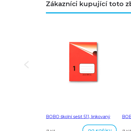
Zákazníci kupující toto z
Next
a A5 linka 8 mm
BOBO školní sešit 511, linkovaný
BOBO
DO KOŠÍKU
DO KOŠÍKU