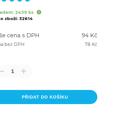
ladem: 2459 ks
lo zboží:
32614
še cena s DPH
94 Kč
na bez DPH
78 Kč
PŘIDAT DO KOŠÍKU