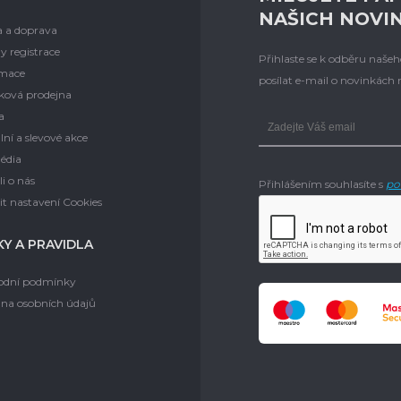
NAŠICH NOVI
a a doprava
y registrace
Přihlaste se k odběru naš
mace
posílat e-mail o novinkách
ková prodejna
a
lní a slevové akce
édia
i o nás
Přihlášením souhlasíte s
po
t nastavení Cookies
Y A PRAVIDLA
dní podmínky
na osobních údajů