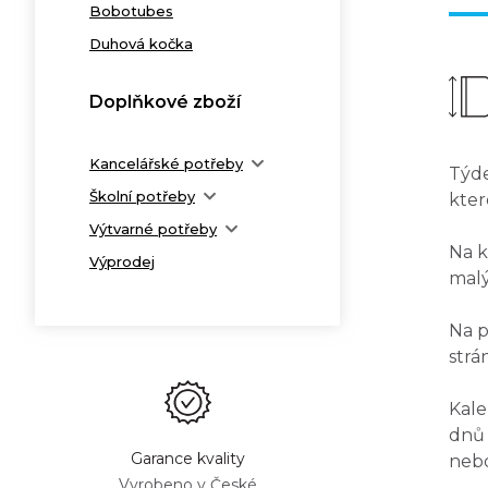
Bobotubes
Duhová kočka
Doplňkové zboží
Kancelářské potřeby
Týde
Školní potřeby
kter
Výtvarné potřeby
Na k
Výprodej
mal
Na p
strá
Kale
dnů 
Garance kvality
nebo
Vyrobeno v České