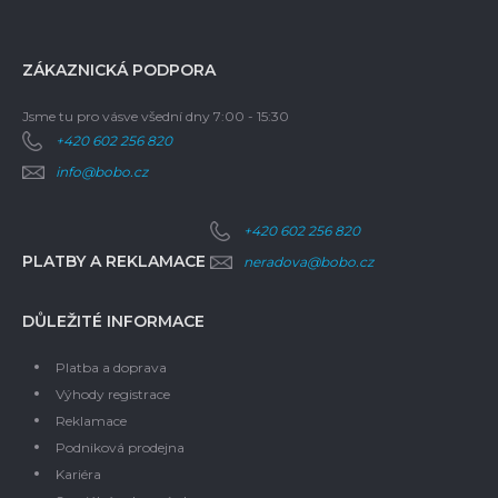
ZÁKAZNICKÁ PODPORA
Jsme tu pro vás
ve všední dny 7:00 - 15:30
+420 602 256 820
info@bobo.cz
+420 602 256 820
PLATBY A REKLAMACE
neradova@bobo.cz
DŮLEŽITÉ INFORMACE
Platba a doprava
Výhody registrace
Reklamace
Podniková prodejna
Kariéra