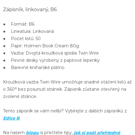
Zápisník, linkovaný, B6
● Formát: B6
● Lineatura: Linkovaná
● Počet listů: 50
● Papír: Holmen Book Cream 80g
● Vazba: Dvojitá kroužková spirála Twin Wire
● Pevné desky vyrobeny z papírové lepenky
● Barevné knihařské plátno
Kroužková vazba
Twin Wire
umožňuje
snadné otáčení listů
až
o 360° bez posunutí stránek. Zápisník zůstane otevřený na
zvolené stránce.
Tento zápisník se vám nelíbí? Vybírejte z dalších zápisníků z
Edice B
.
Na našem
blogu
si přečtěte tipy,
jak si psát přehledné