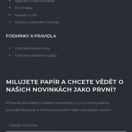
Speciální a slevové akce
Pro média
Napsali o nás
Upravit nastavení Cookies
PODMÍNKY A PRAVIDLA
Obchodní podmínky
Ochrana osobních údajů
MILUJETE PAPÍR A CHCETE VĚDĚT O
NAŠICH NOVINKÁCH JAKO PRVNÍ?
Přihlaste se k odběru našeho newsletteru a my vám budeme
pravidelně posílat e-mail o novinkách nebo výhodných akcích.