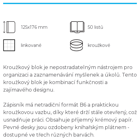
125x176 mm
50 listů
linkované
kroužkové
Kroužkový blok je nepostradatelným nástrojem pro
organizaci
a zaznamenávání
myšlenek a úkolů
. Tento
kroužkový blok je kombinací
funkčnosti
a
zajímavého designu
.
Zápisník má netradiční formát B6 a praktickou
kroužkovou vazbu, díky které drží stále otevřený, což
usnadňuje práci. Obsahuje
příjemný krémový papír
.
Pevné desky jsou ozdobeny knihařským plátnem -
dostupné ve třech různých barvách.