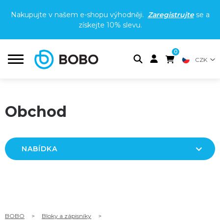
Nakupujte v našem e-shopu výhodněji.
Zaregistrujte
se a
získejte
10% slevu
.
0
CZK
Obchod
NABÍDKA
BOBO
>
Bloky a zápisníky
>