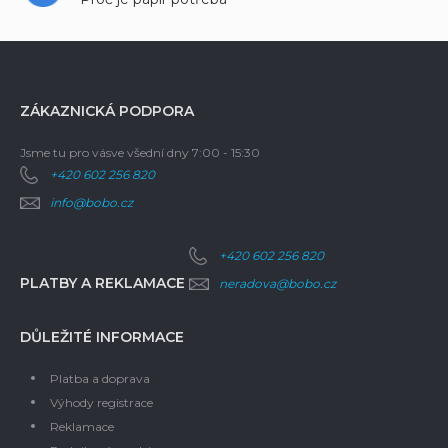
ZÁKAZNICKÁ PODPORA
Jsme tu pro vás
ve všední dny 7:00 - 15:30
+420 602 256 820
info@bobo.cz
+420 602 256 820
PLATBY A REKLAMACE
neradova@bobo.cz
DŮLEŽITÉ INFORMACE
Platba a doprava
Výhody registrace
Reklamace