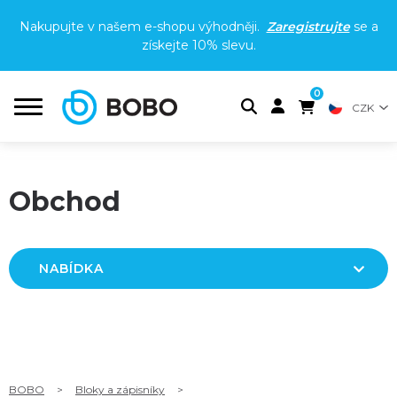
Nakupujte v našem e-shopu výhodněji.
Zaregistrujte
se a
získejte
10% slevu
.
0
CZK
Obchod
NABÍDKA
BOBO
>
Bloky a zápisníky
>