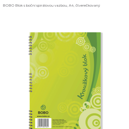
BOBO Blok s boční spirálovou vazbou, A4, čtverečkovaný