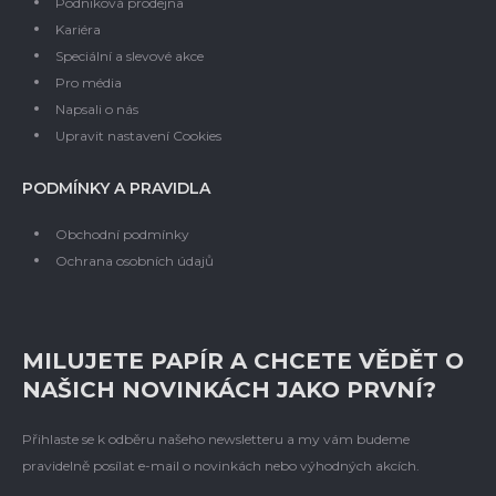
Podniková prodejna
Kariéra
Speciální a slevové akce
Pro média
Napsali o nás
Upravit nastavení Cookies
PODMÍNKY A PRAVIDLA
Obchodní podmínky
Ochrana osobních údajů
MILUJETE PAPÍR A CHCETE VĚDĚT O
NAŠICH NOVINKÁCH JAKO PRVNÍ?
Přihlaste se k odběru našeho newsletteru a my vám budeme
pravidelně posílat e-mail o novinkách nebo výhodných akcích.