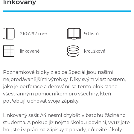
linkovaný
210x297 mm
50 listů
linkované
kroužková
Poznámkové bloky z edice Speciál jsou našimi
nejprodávanějšími výrobky
. Díky svým vlastnostem,
jako je
perforace
a
děrování
, se tento blok stane
všestranným pomocníkem pro všechny, kteří
potřebují uchovat svoje zápisky.
Linkovaný sešit A4 nesmí chybět v batohu žádného
studenta
. A pokud již nejste školou povinní, využijete
ho jistě i v práci na zápisky z porady, důležité úkoly