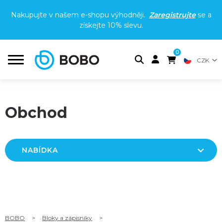
Nakupujte v našem e-shopu výhodněji.
Zaregistrujte
se a
získejte
10% slevu
.
0
CZK
Obchod
NABÍDKA
BOBO
>
Bloky a zápisníky
>