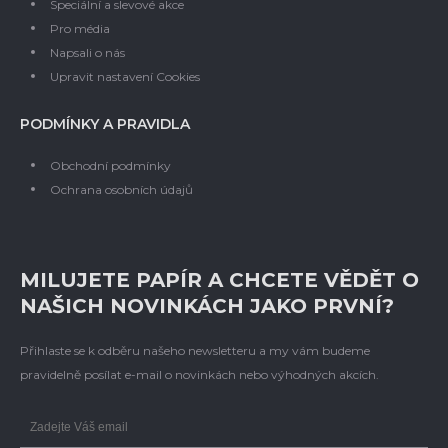
Speciální a slevové akce
Pro média
Napsali o nás
Upravit nastavení Cookies
PODMÍNKY A PRAVIDLA
Obchodní podmínky
Ochrana osobních údajů
MILUJETE PAPÍR A CHCETE VĚDĚT O
NAŠICH NOVINKÁCH JAKO PRVNÍ?
Přihlaste se k odběru našeho newsletteru a my vám budeme
pravidelně posílat e-mail o novinkách nebo výhodných akcích.