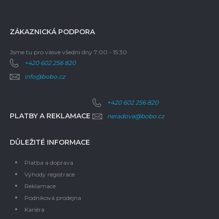
ZÁKAZNICKÁ PODPORA
Jsme tu pro vás
ve všední dny 7:00 - 15:30
+420 602 256 820
info@bobo.cz
+420 602 256 820
PLATBY A REKLAMACE
neradova@bobo.cz
DŮLEŽITÉ INFORMACE
Platba a doprava
Výhody registrace
Reklamace
Podniková prodejna
Kariéra