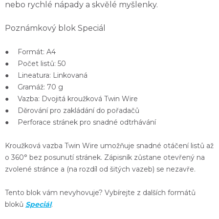
nebo rychlé nápady a skvělé myšlenky.
Poznámkový blok Speciál
● Formát: A4
● Počet listů: 50
● Lineatura: Linkovaná
● Gramáž: 70 g
● Vazba: Dvojitá kroužková Twin Wire
● Děrování pro zakládání do pořadačů
● Perforace stránek pro snadné odtrhávání
Kroužková
vazba Twin Wire
umožňuje snadné
otáčení listů až
o 360°
bez posunutí stránek. Zápisník
zůstane otevřený
na
zvolené stránce a (na rozdíl od šitých vazeb) se nezavře.
Tento blok vám nevyhovuje? Vybírejte z dalších formátů
bloků
Speciál
.