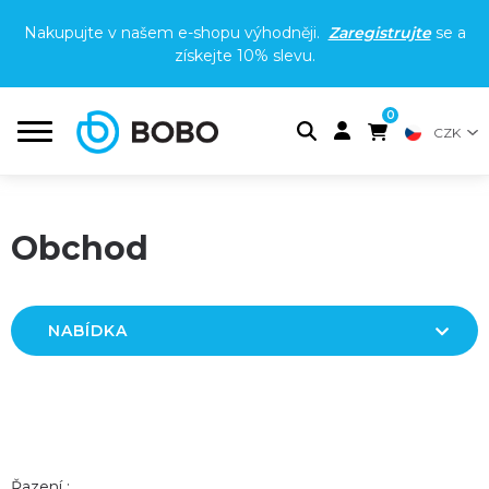
Nakupujte v našem e-shopu výhodněji.
Zaregistrujte
se a
získejte
10% slevu
.
0
CZK
Obchod
NABÍDKA
Řazení :