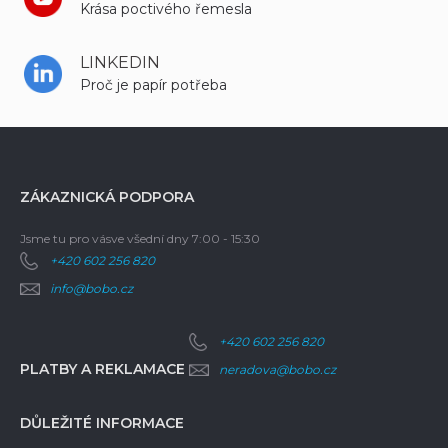
Krása poctivého řemesla
LINKEDIN
Proč je papír potřeba
ZÁKAZNICKÁ PODPORA
Jsme tu pro vás
ve všední dny 7:00 - 15:30
+420 602 256 820
info@bobo.cz
+420 602 256 820
PLATBY A REKLAMACE
neradova@bobo.cz
DŮLEŽITÉ INFORMACE