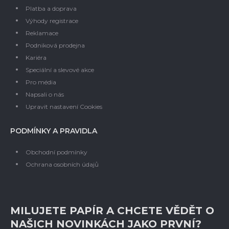
Platba a doprava
Výhody registrace
Reklamace
Podniková prodejna
Kariéra
Speciální a slevové akce
Pro média
Napsali o nás
Upravit nastavení Cookies
PODMÍNKY A PRAVIDLA
Obchodní podmínky
Ochrana osobních údajů
MILUJETE PAPÍR A CHCETE VĚDĚT O
NAŠICH NOVINKÁCH JAKO PRVNÍ?