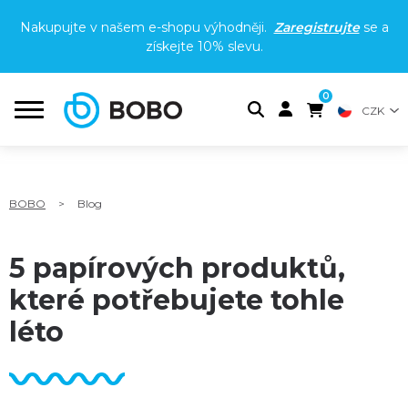
Nakupujte v našem e-shopu výhodněji.
Zaregistrujte
se a
získejte
10% slevu
.
0
CZK
BOBO
>
Blog
5 papírových produktů,
které potřebujete tohle
léto