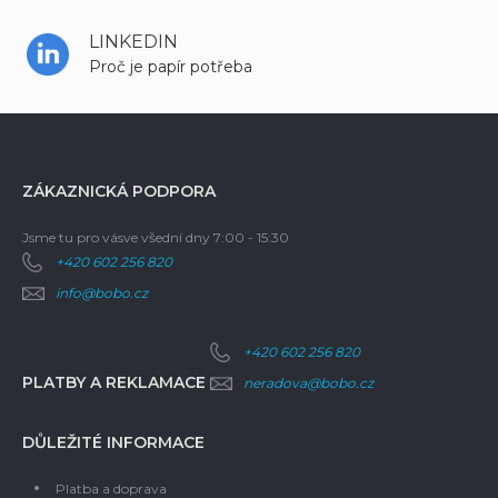
LINKEDIN
Proč je papír potřeba
ZÁKAZNICKÁ PODPORA
Jsme tu pro vás
ve všední dny 7:00 - 15:30
+420 602 256 820
info@bobo.cz
+420 602 256 820
PLATBY A REKLAMACE
neradova@bobo.cz
DŮLEŽITÉ INFORMACE
Platba a doprava