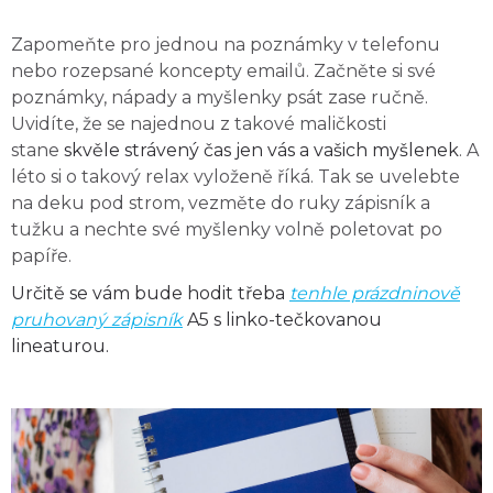
Zapomeňte pro jednou na poznámky v telefonu
nebo rozepsané koncepty emailů. Začněte si své
poznámky, nápady a myšlenky psát zase ručně.
Uvidíte, že se najednou z takové maličkosti
stane
skvěle strávený čas jen vás a vašich myšlenek
. A
léto si o takový relax vyloženě říká. Tak se uvelebte
na deku pod strom, vezměte do ruky zápisník a
tužku a nechte své myšlenky volně poletovat po
papíře.
Určitě se vám bude hodit třeba
tenhle prázdninově
pruhovaný zápisník
A5 s linko-tečkovanou
lineaturou.