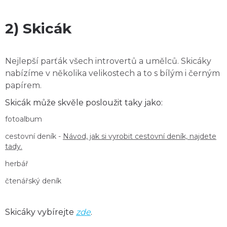
2) Skicák
Nejlepší parťák všech introvertů a umělců. Skicáky
nabízíme v několika velikostech a to s bílým i černým
papírem.
Skicák může skvěle posloužit taky jako:
fotoalbum
cestovní deník -
Návod, jak si vyrobit cestovní deník, najdete
tady.
herbář
čtenářský deník
Skicáky vybírejte
zde
.