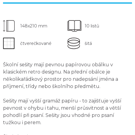
148x210 mm
10 listů
čtverečkované
šitá
Školní sešity mají
pevnou papírovou obálku
v
klasickém retro designu. Na přední obálce je
několikařádkový
prostor pro nadepsání jména a
příjmení
, třídy nebo školního předmětu.
Sešity mají
vyšší gramáž papíru
- to zajišťuje vyšší
pevnost v ohybu i tahu, menší průsvitnost a větší
pohodlí při psaní. Sešity jsou
vhodné pro psaní
tužkou i perem
.