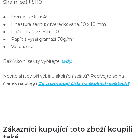
Školní sešit 5110
● Formát sešitu: A5
● Lineatura sešitu: čtverečkovaná, 10 x 10 mm
● Počet listů v sešitu: 10
● Papír: s vyšší gramáží 70g/m²
● Vazba: šitá
Další školní sešity vybírejte
tady
.
Nevíte si rady při výběru školních sešitů? Podívejte se na
článek na blogu
Co znamenají čísla na školních sešitech?
Zákazníci kupující toto zboží koupili
také