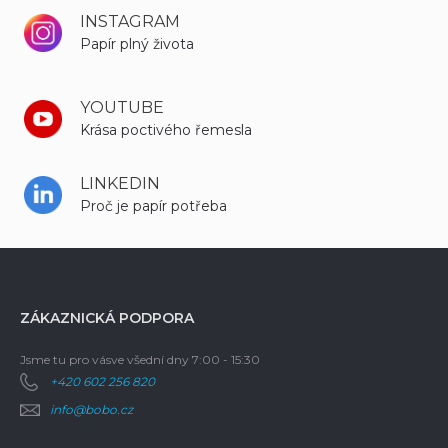
INSTAGRAM
Papír plný života
YOUTUBE
Krása poctivého řemesla
LINKEDIN
Proč je papír potřeba
ZÁKAZNICKÁ PODPORA
Jsme tu pro vás
ve všední dny 7:00 - 15:30
+420 602 256 820
info@bobo.cz