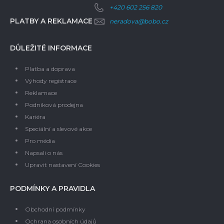
+420 602 256 820
PLATBY A REKLAMACE
neradova@bobo.cz
DŮLEŽITÉ INFORMACE
Platba a doprava
Výhody registrace
Reklamace
Podniková prodejna
Kariéra
Speciální a slevové akce
Pro média
Napsali o nás
Upravit nastavení Cookies
PODMÍNKY A PRAVIDLA
Obchodní podmínky
Ochrana osobních údajů