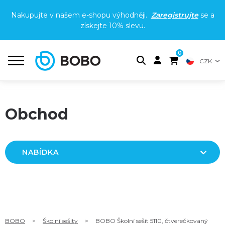
Nakupujte v našem e-shopu výhodněji.
Zaregistrujte
se a
získejte
10% slevu
.
0
CZK
Obchod
NABÍDKA
BOBO
>
Školní sešity
>
BOBO Školní sešit 5110, čtverečkovaný