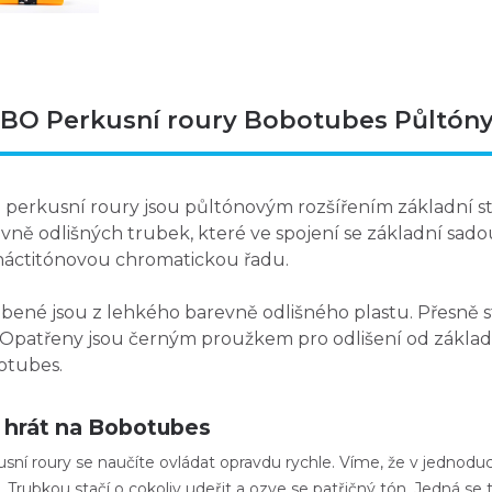
BO Perkusní roury Bobotubes Půltón
 perkusní roury jsou
půltónovým rozšířením základní s
vně odlišných trubek, které ve spojení se základní sad
áctitónovou chromatickou řadu.
bené jsou z lehkého barevně odlišného plastu. Přesně s
 Opatřeny jsou černým proužkem pro odlišení od základ
otubes.
 hrát na Bobotubes
sní roury se naučíte ovládat opravdu rychle. Víme, že v jednoducho
.
Trubkou stačí o cokoliv udeřit a ozve se patřičný tón
. Jedná se 