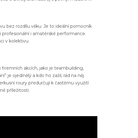
vu bez rozdílu věku. Je to ideální pomocník
í i profesionální i amatérské performance.
áci v kolektivu
.
i firemních akcích
, jako je teambuilding,
” je ojedinělý a kdo ho zažil, rád na něj
erkusní roury předurčují k častému využití
é příležitosti.