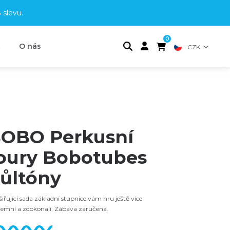
 slevu
.
0
t
O nás
CZK
OBO Perkusní
oury Bobotubes
ůltóny
iřující sada základní stupnice vám hru ještě více
jemní a zdokonalí. Zábava zaručena.