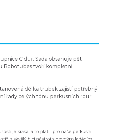
y
tupnice C dur
. Sada obsahuje pět
ou Bobotubes tvoří kompletní
tanovená délka trubek zajistí potřebný
ní řady celých tónu perkusních rour
sti je krása, a to platí i pro naše perkusní
totiž o skvělý bicí nástroj s pevným laděním.