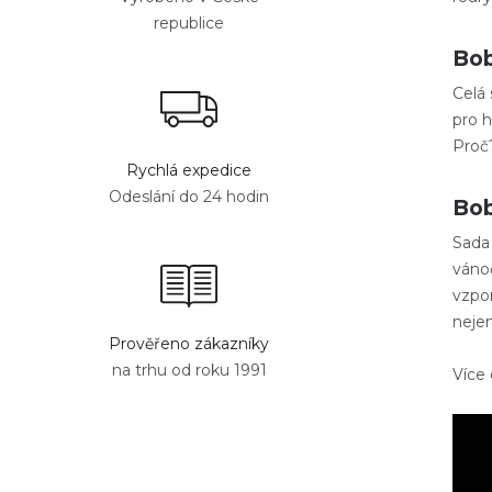
republice
Bob
Celá 
pro
h
Proč
Rychlá expedice
Odeslání do 24 hodin
Bob
Sada 
vánoč
vzpom
nejen
Prověřeno zákazníky
na trhu od roku 1991
Více