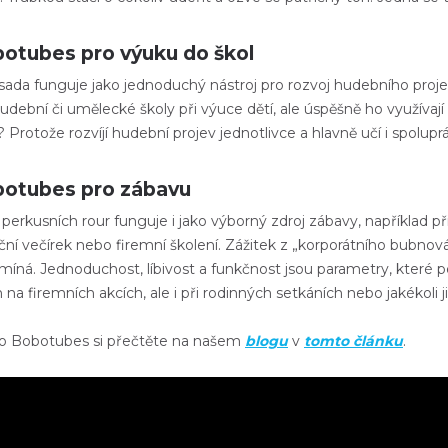
otubes pro výuku do škol
sada funguje jako jednoduchý nástroj pro rozvoj hudebního proje
udební či umělecké školy při výuce dětí
, ale úspěšně ho využívaj
? Protože
rozvíjí hudební projev jednotlivce
a hlavně
učí i spolupr
otubes pro zábavu
perkusních rour funguje i jako
výborný zdroj zábavy
, například
př
ní večírek nebo firemní školení. Zážitek z „korporátního bubnování
íná. Jednoduchost, líbivost a funkčnost jsou parametry, které p
 na firemních akcích, ale i při rodinných setkáních nebo jakékoli jin
 o Bobotubes si přečtěte na našem
blogu
v
tomto článku
.