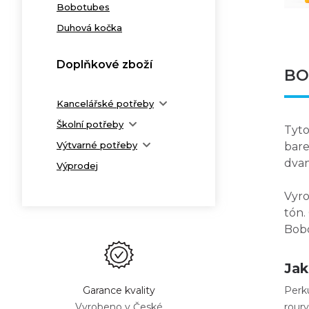
Bobotubes
Duhová kočka
Doplňkové zboží
BO
Kancelářské potřeby
Školní potřeby
Tyto
Výtvarné potřeby
bare
dvan
Výprodej
Vyro
tón.
Bob
Jak
Perku
Garance kvality
roury
Vyrobeno v České