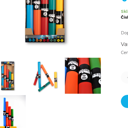
Skl
Čís
Dop
Va
Ce