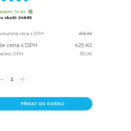
adem: 14 ks
lo zboží:
24695
oručená cena s DPH
472 Kč
še cena s DPH
425 Kč
na bez DPH
351 Kč
PŘIDAT DO KOŠÍKU