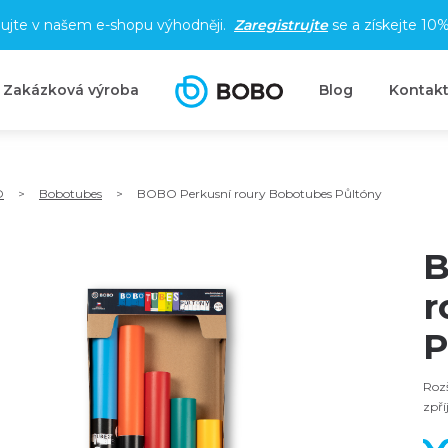
ujte v našem e-shopu výhodněji.
Zaregistrujte
se a získejte
10%
Zakázková výroba
Blog
Kontak
O
>
Bobotubes
>
BOBO Perkusní roury Bobotubes Půltóny
B
r
P
Rozš
zpří