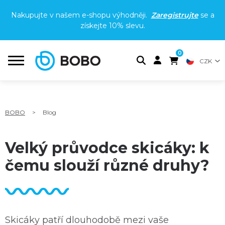
Nakupujte v našem e-shopu výhodněji.
Zaregistrujte
se a
získejte
10% slevu
.
0
CZK
BOBO
>
Blog
Velký průvodce skicáky: k
čemu slouží různé druhy?
Skicáky patří dlouhodobě mezi vaše