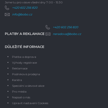
Jsme tu pro vás
ve všední dny 7:00 - 15:30
+420 602 256 820
info@bobo.cz
+420 602 256 820
PLATBY A REKLAMACE
neradova@bobo.cz
DŮLEŽITÉ INFORMACE
Platba a doprava
Výhody registrace
Reklamace
Podniková prodejna
Kariéra
Speciální a slevové akce
Pro média
Napsali o nás
Upravit nastavení Cookies