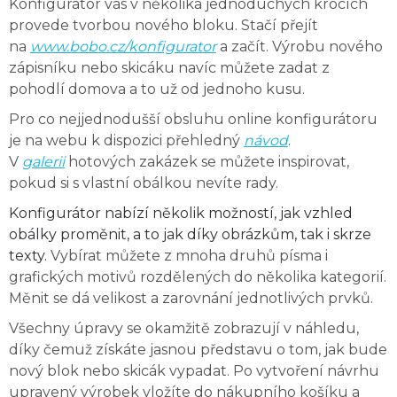
Konfigurátor vás v několika jednoduchých krocích
provede tvorbou nového bloku. Stačí přejít
na
www.bobo.cz/konfigurator
a začít. Výrobu nového
zápisníku nebo skicáku navíc můžete zadat z
pohodlí domova a to už od jednoho kusu.
Pro co nejjednodušší obsluhu online konfigurátoru
je na webu k dispozici přehledný
návod
.
V
galerii
hotových zakázek se můžete inspirovat,
pokud si s vlastní obálkou nevíte rady.
Konfigurátor nabízí několik možností, jak vzhled
obálky proměnit, a to jak díky obrázkům, tak i skrze
texty.
Vybírat můžete z mnoha druhů písma i
grafických motivů rozdělených do několika kategorií.
Měnit se dá velikost a zarovnání jednotlivých prvků.
Všechny úpravy se okamžitě zobrazují v náhledu,
díky čemuž získáte jasnou představu o tom, jak bude
nový blok nebo skicák vypadat. Po vytvoření návrhu
upravený výrobek vložíte do nákupního košíku a