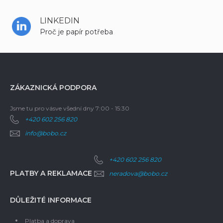
LINKEDIN
Proč je papír potřeba
ZÁKAZNICKÁ PODPORA
Jsme tu pro vás
ve všední dny 7:00 - 15:30
+420 602 256 820
info@bobo.cz
+420 602 256 820
PLATBY A REKLAMACE
neradova@bobo.cz
DŮLEŽITÉ INFORMACE
Platba a doprava