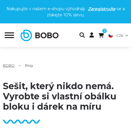
Nakupujte v našem e-shopu výhodněji.
Zaregistrujte
se a
získejte
10% slevu
.
0
CZK
BOBO
>
Blog
Sešit, který nikdo nemá.
Vyrobte si vlastní obálku
bloku i dárek na míru