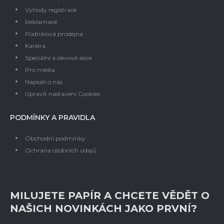
Výhody registrace
Reklamace
Podniková prodejna
Kariéra
Speciální a slevové akce
Pro média
Napsali o nás
Upravit nastavení Cookies
PODMÍNKY A PRAVIDLA
Obchodní podmínky
Ochrana osobních údajů
MILUJETE PAPÍR A CHCETE VĚDĚT O
NAŠICH NOVINKÁCH JAKO PRVNÍ?