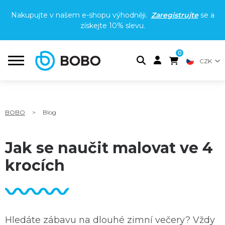
Nakupujte v našem e-shopu výhodněji.
Zaregistrujte
se a
získejte
10% slevu
.
0
CZK
BOBO
>
Blog
Jak se naučit malovat ve 4
krocích
Hledáte zábavu na dlouhé zimní večery? Vždy