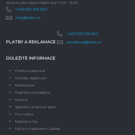
Jsme tu pro vás
ve všední dny 7:00 - 15:30
+420 602 256 820
info@bobo.cz
+420 602 256 820
PLATBY A REKLAMACE
neradova@bobo.cz
DŮLEŽITÉ INFORMACE
Platba a doprava
Výhody registrace
Reklamace
Podniková prodejna
Kariéra
Speciální a slevové akce
Pro média
Napsali o nás
Upravit nastavení Cookies