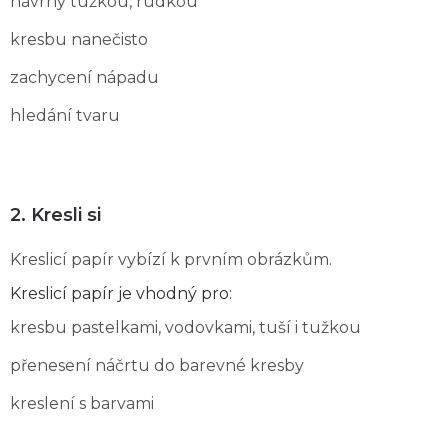
návrhy tužkou, rudkou
kresbu nanečisto
zachycení nápadu
hledání tvaru
2. Kresli si
Kreslicí papír vybízí k prvním obrázkům.
Kreslicí papír je vhodný pro:
kresbu pastelkami, vodovkami, tuší i tužkou
přenesení náčrtu do barevné kresby
kreslení s barvami