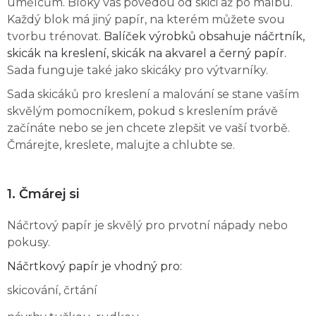
umělcům. Bloky vás povedou od skici až po malbu.
Každý blok má jiný papír, na kterém můžete svou
tvorbu trénovat.
Balíček výrobků obsahuje náčrtník,
skicák na kreslení, skicák na akvarel a černý papír.
Sada funguje také jako skicáky pro výtvarníky.
Sada skicáků pro kreslení a malování se stane vaším
skvělým pomocníkem, pokud s kreslením právě
začínáte nebo se jen chcete zlepšit ve vaší tvorbě.
Čmárejte, kreslete, malujte a chlubte se.
1. Čmárej si
Náčrtový papír je skvělý pro prvotní nápady nebo
pokusy.
Náčrtkový papír je vhodný pro:
skicování, črtání