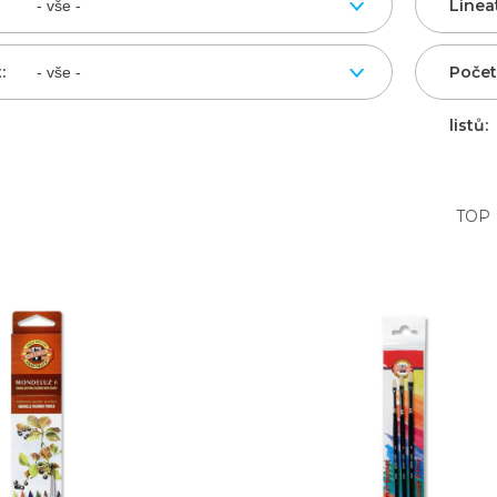
Linea
:
Počet
listů:
TOP