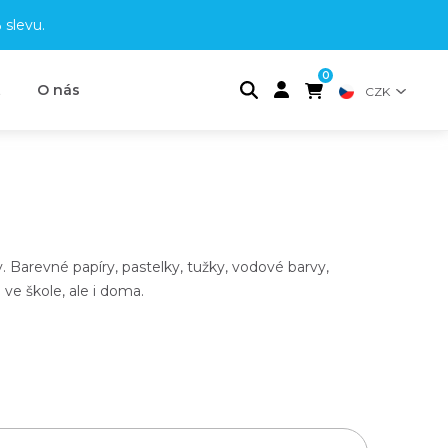
 slevu
.
0
t
O nás
CZK
 Barevné papíry, pastelky, tužky, vodové barvy,
 ve škole, ale i doma.