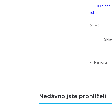
BOBO Sada č
listů
92 Kč
Skla
Nahoru
Nedávno jste prohlíželi