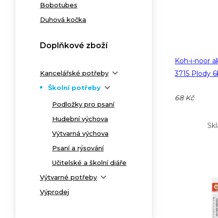
Bobotubes
Duhová kočka
Doplňkové zboží
Koh-i-noor a
Kancelářské potřeby
3715 Plody 6
Školní potřeby
68 Kč
Podložky pro psaní
Hudební výchova
Sk
Výtvarná výchova
Psaní a rýsování
Učitelské a školní diáře
Výtvarné potřeby
Výprodej