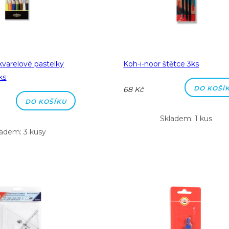
kvarelové pastelky
Koh-i-noor štětce 3ks
ks
DO KOŠÍ
68 Kč
DO KOŠÍKU
Skladem: 1 kus
ladem: 3 kusy