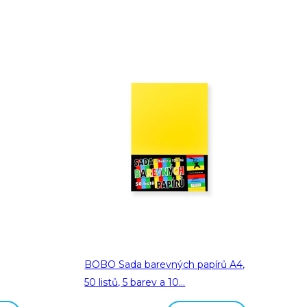
BOBO Sada barevných papírů A4,
50 listů, 5 barev a 10…