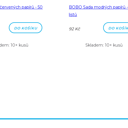
ervených papírů - 50
BOBO Sada modrých papírů -
listů
DO KOŠÍKU
DO KOŠÍ
92 Kč
dem: 10+ kusů
Skladem: 10+ kusů