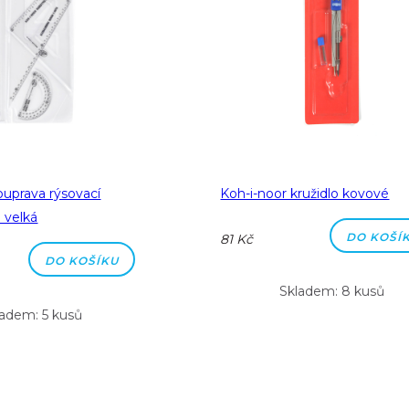
ouprava rýsovací
Koh-i-noor kružidlo kovové
 velká
DO KOŠÍ
81 Kč
DO KOŠÍKU
Skladem: 8 kusů
ladem: 5 kusů