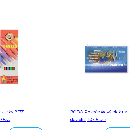
astelky 8755
BOBO Poznámkový blok na
 6ks
slovíčka, 10x16 cm