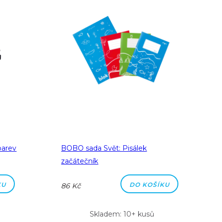
barev
BOBO sada Svět: Pisálek
začátečník
KU
DO KOŠÍKU
86 Kč
Skladem: 10+ kusů