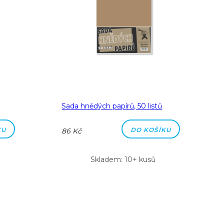
Sada hnědých papírů, 50 listů
KU
DO KOŠÍKU
86 Kč
Skladem: 10+ kusů