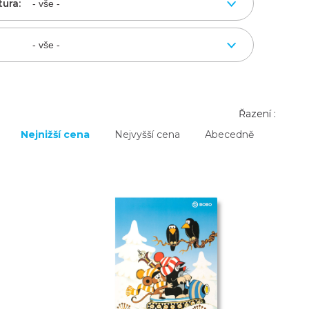
tura:
Řazení :
Nejnižší cena
Nejvyšší cena
Abecedně