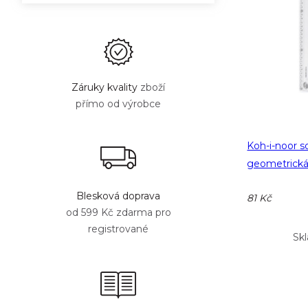
Záruky kvality
zboží
přímo od výrobce
Koh-i-noor s
geometrická
Blesková doprava
81 Kč
od 599 Kč zdarma pro
registrované
Sk