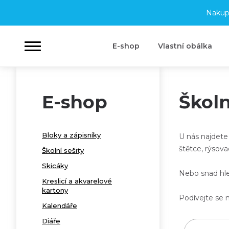
Nakup
E-shop
Vlastní obálka
E-shop
Školn
Bloky a zápisníky
U nás najdete
štětce, rýsova
Školní sešity
Skicáky
Nebo snad hl
Kreslicí a akvarelové
kartony
Podívejte se 
Kalendáře
Diáře