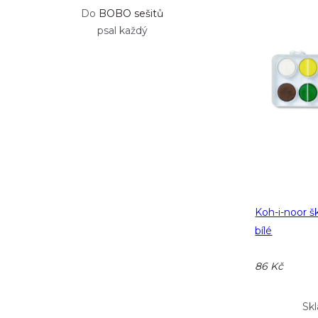
Do
BOBO sešitů
psal každý
Koh-i-noor š
bílé
86 Kč
Sk