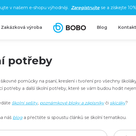
ujte v našem e-shopu výhodněji.
Zaregistrujte
se a získejte
10%
Zakázková výroba
Blog
Kontak
í potřeby
 šikovné
pomůcky na psaní, kreslení i tvoření
pro všechny školáky.
cí potřeby a další školní potřeby, které se vám budou hodit nejen
edáte
školní sešity
,
poznámkové bloky a zápisníky
či
skicáky
?
na náš
blog
a přečtěte si spoustu článků se školní tematikou.