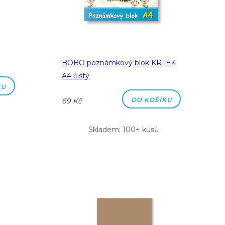
BOBO poznámkový blok KRTEK
A4 čistý
KU
DO KOŠÍKU
69 Kč
Skladem: 100+ kusů