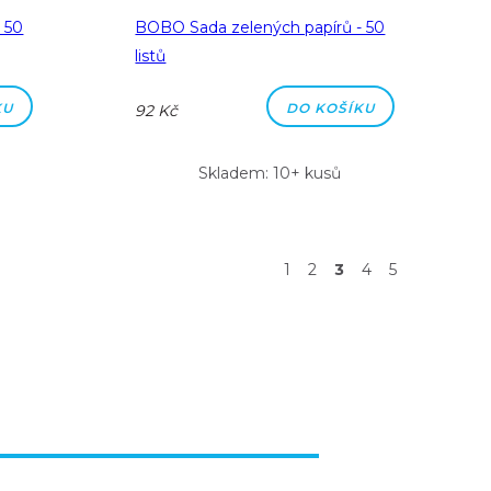
 50
BOBO Sada zelených papírů - 50
listů
KU
DO KOŠÍKU
92 Kč
Skladem: 10+ kusů
1
2
3
4
5