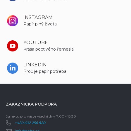
INSTAGRAM
Papír plný života
YOUTUBE
Krása poctivého řemesla
LINKEDIN
Proč je papír potřeba
ZÁKAZNICKÁ PODPORA
Jsme tu pro vás
ve všední dny 7:00 - 15:30
+420 602 256 820
info@bobo.cz