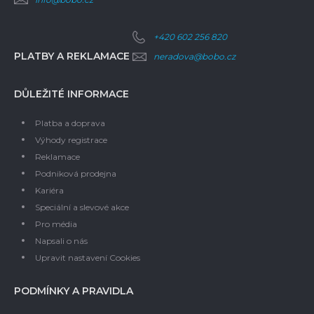
+420 602 256 820
PLATBY A REKLAMACE
neradova@bobo.cz
DŮLEŽITÉ INFORMACE
Platba a doprava
Výhody registrace
Reklamace
Podniková prodejna
Kariéra
Speciální a slevové akce
Pro média
Napsali o nás
Upravit nastavení Cookies
PODMÍNKY A PRAVIDLA