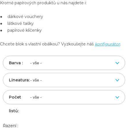
Kromě papírových produktů u nás najdete i:
● dárkové vouchery
● látkové tašky
● papírové klíčenky
Chcete blok s vlastní obálkou? Vyzkoušejte náš
konfigurátor
.
Barva :
Lineatura:
Počet
listů:
Řazení :