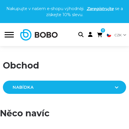
Nakupujte v našem e-shopu výhodněji.
Zaregistrujte
se a
získejte
10% slevu
.
0
CZK
Obchod
NABÍDKA
Něco navíc