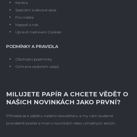
Kariéra
Speciální a slevové akce
Pro média
Napsali o nás
Upravit nastavení Cookies
PODMÍNKY A PRAVIDLA
Obchodní podmínky
Ochrana osobních údajů
MILUJETE PAPÍR A CHCETE VĚDĚT O
NAŠICH NOVINKÁCH JAKO PRVNÍ?
Přihlaste se k odběru našeho newsletteru a my vám budeme
pravidelně posílat e-mail o novinkách nebo výhodných akcích.