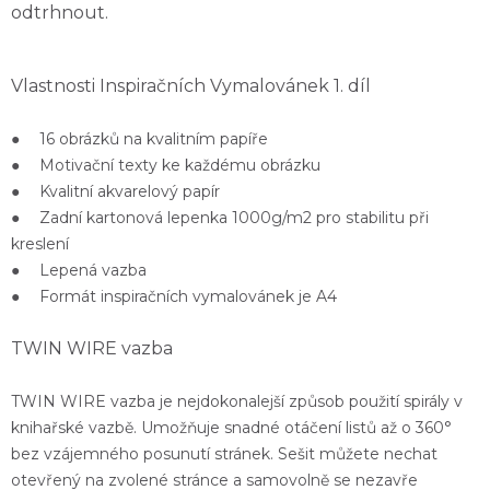
odtrhnout.
Vlastnosti Inspiračních Vymalovánek 1. díl
●
16 obrázků
na kvalitním papíře
●
Motivační texty
ke každému obrázku
● Kvalitní
akvarelový papír
●
Zadní kartonová lepenka 1000g/m2
pro stabilitu při
kreslení
●
Lepená vazba
● Formát inspiračních vymalovánek je A4
TWIN WIRE vazba
TWIN WIRE vazba je nejdokonalejší způsob použití spirály v
knihařské vazbě. Umožňuje snadné otáčení listů až o 360°
bez vzájemného posunutí stránek. Sešit můžete nechat
otevřený na zvolené stránce a samovolně se nezavře