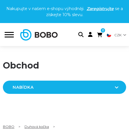
Nakupujte v našem e-shopu výhodněji.
Zaregistrujte
se a
získejte
10% slevu
.
0
CZK
Obchod
NABÍDKA
BOBO
>
Duhová kočka
>