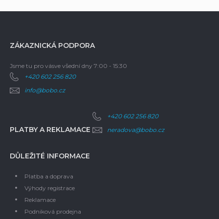
ZÁKAZNICKÁ PODPORA
Jsme tu pro vás
ve všední dny 7:00 - 15:30
+420 602 256 820
info@bobo.cz
+420 602 256 820
PLATBY A REKLAMACE
neradova@bobo.cz
DŮLEŽITÉ INFORMACE
Platba a doprava
Výhody registrace
Reklamace
Podniková prodejna