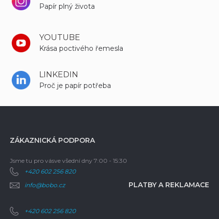
Papír plný života
YOUTUBE
Krása poctivého řemesla
LINKEDIN
Proč je papír potřeba
ZÁKAZNICKÁ PODPORA
Jsme tu pro vás
ve všední dny 7:00 - 15:30
+420 602 256 820
PLATBY A REKLAMACE
info@bobo.cz
+420 602 256 820