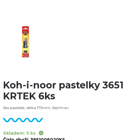
Koh-i-noor pastelky 3651
KRTEK 6ks
6ks pastelek, délka 175mm, šestihran
Skladem: 5 ks
Číslo zboží:
3651006020KS