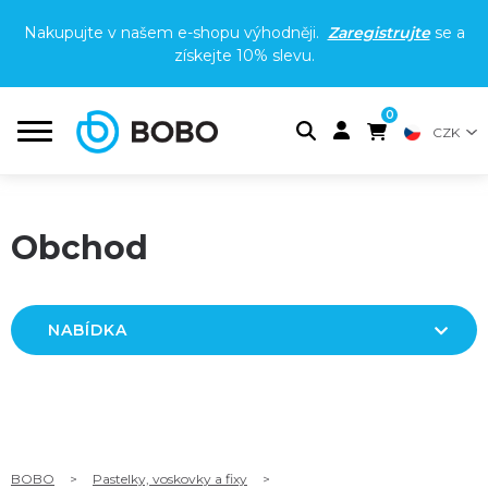
Nakupujte v našem e-shopu výhodněji.
Zaregistrujte
se a
získejte
10% slevu
.
0
CZK
Obchod
NABÍDKA
BOBO
>
Pastelky, voskovky a fixy
>