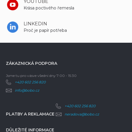
YOUTUBE
Krása poctivého řemesla
LINKEDIN
Proč je papír potřeba
ZÁKAZNICKÁ PODPORA
Jsme tu pro vás
ve všední dny 7:00 - 15:30
+420 602 256 820
info@bobo.cz
+420 602 256 820
PLATBY A REKLAMACE
neradova@bobo.cz
DŮLEŽITÉ INFORMACE