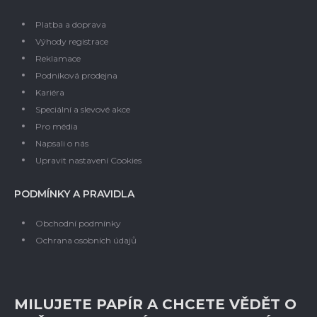
Platba a doprava
Výhody registrace
Reklamace
Podniková prodejna
Kariéra
Speciální a slevové akce
Pro média
Napsali o nás
Upravit nastavení Cookies
PODMÍNKY A PRAVIDLA
Obchodní podmínky
Ochrana osobních údajů
MILUJETE PAPÍR A CHCETE VĚDĚT O