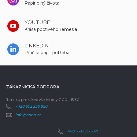
Papír plný života
YOUTUBE
Krása poctivého řemesla
LINKEDIN
Proč je papír potřeba
ZÁKAZNICKÁ PODPORA
Jsme tu pro vás
ve všední dny 7:00 - 15:30
+420 602 256 820
info@bobo.cz
+420 602 256 820