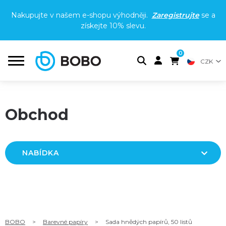
Nakupujte v našem e-shopu výhodněji.
Zaregistrujte
se a
získejte
10% slevu
.
0
CZK
Obchod
NABÍDKA
BOBO
>
Barevné papíry
>
Sada hnědých papírů, 50 listů