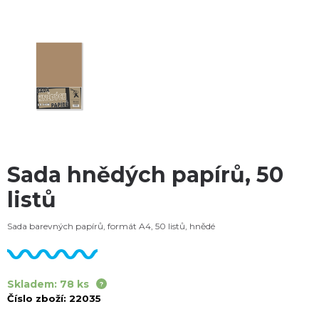
Sada hnědých papírů, 50
listů
Sada barevných papírů, formát A4, 50 listů, hnědé
Skladem: 78 ks
Číslo zboží:
22035