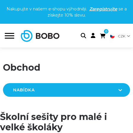
Nakupujte v našem e-shopu výhodněji.
Zaregistrujte
se a
získejte
10% slevu
.
0
CZK
Obchod
NABÍDKA
Školní sešity pro malé i
velké školáky