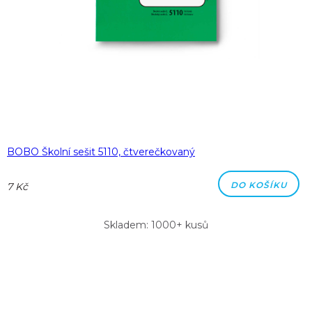
BOBO Školní sešit 5110, čtverečkovaný
DO KOŠÍKU
7 Kč
Skladem: 1000+ kusů