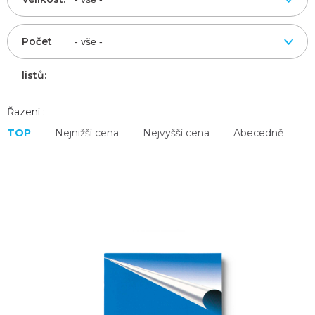
Počet
listů:
Řazení :
TOP
Nejnižší cena
Nejvyšší cena
Abecedně