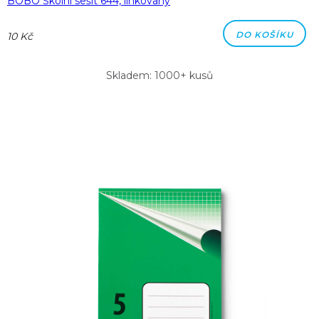
BOBO Školní sešit 644, linkovaný
DO KOŠÍKU
10 Kč
Skladem: 1000+ kusů