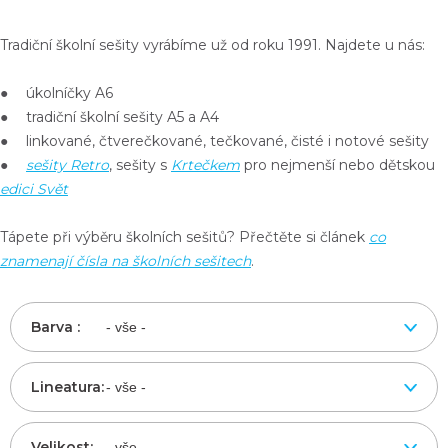
Tradiční školní sešity vyrábíme už od roku 1991. Najdete u nás:
● úkolníčky A6
● tradiční školní sešity A5 a A4
● linkované, čtverečkované, tečkované, čisté i notové sešity
●
sešity Retro
, sešity s
Krtečkem
pro nejmenší nebo dětskou
edici Svět
Tápete při výběru školních sešitů? Přečtěte si článek
co
znamenají čísla na školních sešitech
.
Barva :
Lineatura:
Velikost: