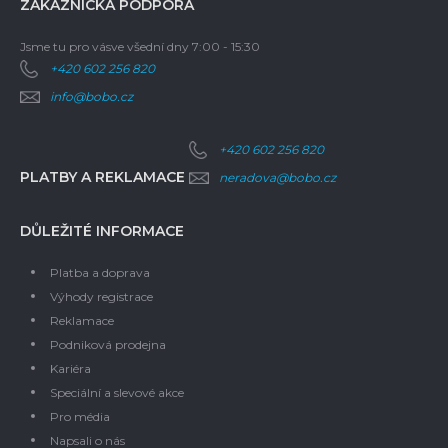
ZÁKAZNICKÁ PODPORA
Jsme tu pro vás
ve všední dny 7:00 - 15:30
+420 602 256 820
info@bobo.cz
+420 602 256 820
PLATBY A REKLAMACE
neradova@bobo.cz
DŮLEŽITÉ INFORMACE
Platba a doprava
Výhody registrace
Reklamace
Podniková prodejna
Kariéra
Speciální a slevové akce
Pro média
Napsali o nás